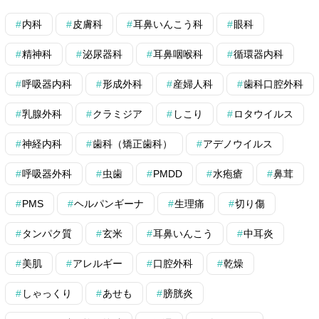
内科
皮膚科
耳鼻いんこう科
眼科
精神科
泌尿器科
耳鼻咽喉科
循環器内科
呼吸器内科
形成外科
産婦人科
歯科口腔外科
乳腺外科
クラミジア
しこり
ロタウイルス
神経内科
歯科（矯正歯科）
アデノウイルス
呼吸器外科
虫歯
PMDD
水疱瘡
鼻茸
PMS
ヘルパンギーナ
生理痛
切り傷
タンパク質
玄米
耳鼻いんこう
中耳炎
美肌
アレルギー
口腔外科
乾燥
しゃっくり
あせも
膀胱炎