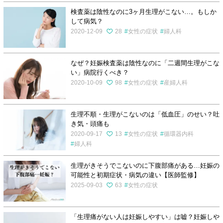
検査薬は陰性なのに3ヶ月生理がこない…。もしか
して病気？
2020-12-09
28
女性の症状
婦人科
なぜ？妊娠検査薬は陰性なのに「二週間生理がこな
い」病院行くべき？
2020-10-09
98
女性の症状
産婦人科
生理不順・生理がこないのは「低血圧」のせい？吐
き気・頭痛も
2020-09-17
13
女性の症状
循環器内科
婦人科
生理がきそうでこないのに下腹部痛がある…妊娠の
可能性と初期症状・病気の違い【医師監修】
2025-09-03
63
女性の症状
「生理痛がない人は妊娠しやすい」は嘘？妊娠しや