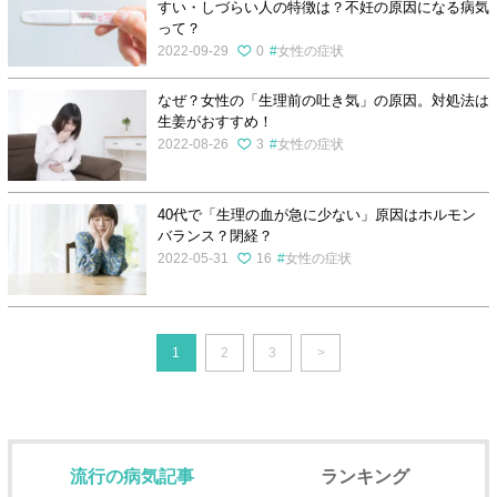
すい・しづらい人の特徴は？不妊の原因になる病気
って？
2022-09-29
0
女性の症状
なぜ？女性の「生理前の吐き気」の原因。対処法は
生姜がおすすめ！
2022-08-26
3
女性の症状
40代で「生理の血が急に少ない」原因はホルモン
バランス？閉経？
2022-05-31
16
女性の症状
1
2
3
>
流行の病気記事
ランキング