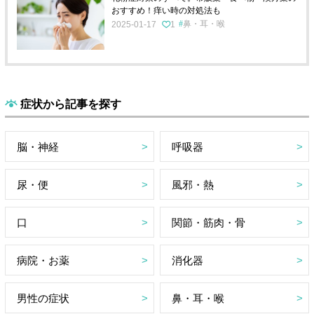
おすすめ！痒い時の対処法も
鼻・耳・喉
2025-01-17
1
症状から記事を探す
脳・神経
呼吸器
尿・便
風邪・熱
口
関節・筋肉・骨
病院・お薬
消化器
男性の症状
鼻・耳・喉