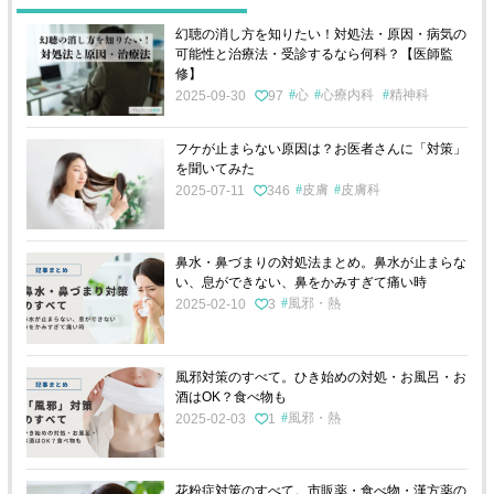
幻聴の消し方を知りたい！対処法・原因・病気の
可能性と治療法・受診するなら何科？【医師監
修】
心
心療内科
精神科
2025-09-30
97
フケが止まらない原因は？お医者さんに「対策」
を聞いてみた
皮膚
皮膚科
2025-07-11
346
鼻水・鼻づまりの対処法まとめ。鼻水が止まらな
い、息ができない、鼻をかみすぎて痛い時
風邪・熱
2025-02-10
3
風邪対策のすべて。ひき始めの対処・お風呂・お
酒はOK？食べ物も
風邪・熱
2025-02-03
1
花粉症対策のすべて。市販薬・食べ物・漢方薬の