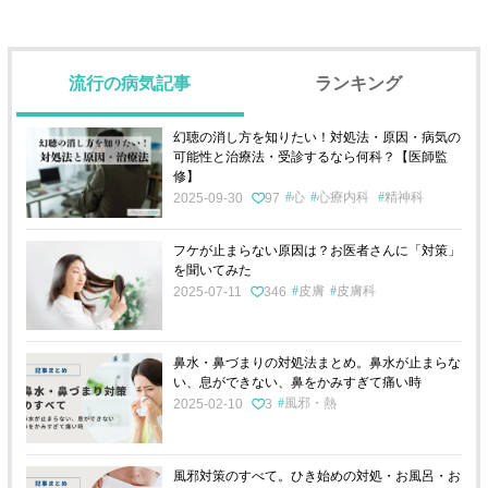
流行の病気記事
ランキング
幻聴の消し方を知りたい！対処法・原因・病気の
可能性と治療法・受診するなら何科？【医師監
修】
心
心療内科
精神科
2025-09-30
97
フケが止まらない原因は？お医者さんに「対策」
を聞いてみた
皮膚
皮膚科
2025-07-11
346
鼻水・鼻づまりの対処法まとめ。鼻水が止まらな
い、息ができない、鼻をかみすぎて痛い時
風邪・熱
2025-02-10
3
風邪対策のすべて。ひき始めの対処・お風呂・お