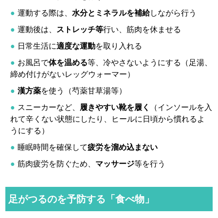
運動する際は、
水分とミネラルを補給
しながら行う
運動後は、
ストレッチ等
行い、筋肉を休ませる
日常生活に
適度な運動
を取り入れる
お風呂で
体を温める
等、冷やさないようにする（足湯、
締め付けがないレッグウォーマー）
漢方薬
を使う（芍薬甘草湯等）
スニーカーなど、
履きやすい靴を履く
（インソールを入
れて辛くない状態にしたり、ヒールに日頃から慣れるよ
うにする）
睡眠時間を確保して
疲労を溜め込まない
筋肉疲労を防ぐため、
マッサージ
等を行う
足がつるのを予防する「食べ物」