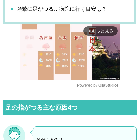
頻繁に足がつる…病院に行く目安は？
もっと見る
arrow_forward_ios
Powered by 
GliaStudios
M
u
足の指がつる主な原因4つ
t
e
足がつるのは、