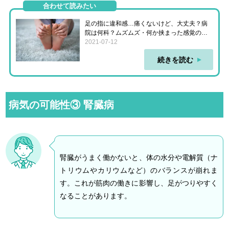
合わせて読みたい
足の指に違和感…痛くないけど、大丈夫？病
院は何科？ムズムズ・何か挟まった感覚の正
体
2021-07-12
続きを読む
病気の可能性③ 腎臓病
腎臓がうまく働かないと、体の水分や電解質（ナ
トリウムやカリウムなど）のバランスが崩れま
す。これが筋肉の働きに影響し、足がつりやすく
なることがあります。