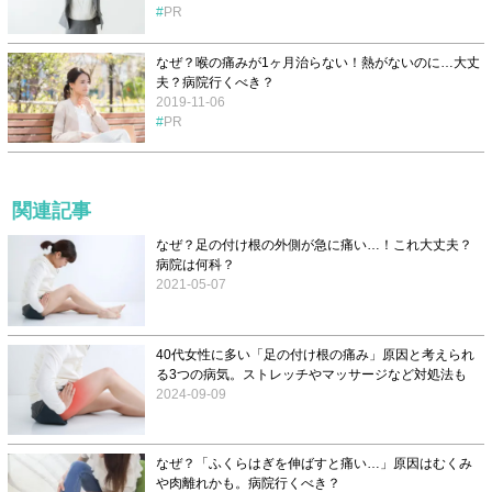
PR
なぜ？喉の痛みが1ヶ月治らない！熱がないのに…大丈
夫？病院行くべき？
2019-11-06
PR
関連記事
なぜ？足の付け根の外側が急に痛い…！これ大丈夫？
病院は何科？
2021-05-07
40代女性に多い「足の付け根の痛み」原因と考えられ
る3つの病気。ストレッチやマッサージなど対処法も
2024-09-09
なぜ？「ふくらはぎを伸ばすと痛い…」原因はむくみ
や肉離れかも。病院行くべき？