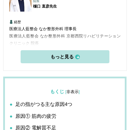
院長
樋口 直彦
先生
経歴
医療法人藍整会 なか整形外科 理事長
医療法人藍整会 なか整形外科 京都西院リハビリテーション
クリニック 院長
帝京大学医学部卒業、日本整形外科学会認定専門医
Vリーグ「サントリーサンバース」チームドクター
帝京大学医学部卒業後、いくつかの病院で勤務し、院長を経
験後、2021年1月に医療法人藍整会 なか整形外科の理事長に
就任。バレーボールVリーグのサントリーサンバーズのチー
ムドクターも務める。骨折治療をはじめ関節外科、スポーツ
もくじ
[
非表示
]
整形外科を専門に治療。Vリーグ サントリーサンバーズの選
手の治療の経験を含めて、スポーツ整形外科医として、患者
足の指がつる主な原因4つ
さんの個々のケース、タイミングを共に考え最善の治療を行
原因① 筋肉の疲労
なっている。
クリニック運営にICTを推進し、お待たせすることない診療
原因② 電解質不足