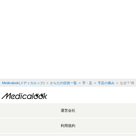
Medicalook(メディカルック)
>
からだの症状一覧
>
手・足
>
手足の痛み
> なぜ？“
運営会社
利用規約