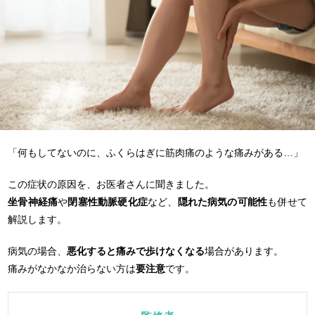
「何もしてないのに、ふくらはぎに筋肉痛のような痛みがある…」
この症状の原因を、お医者さんに聞きました。
坐骨神経痛
や
閉塞性動脈硬化症
など、
隠れた病気の可能性
も併せて
解説します。
病気の場合、
悪化すると痛みで歩けなくなる
場合があります。
痛みがなかなか治らない方は
要注意
です。