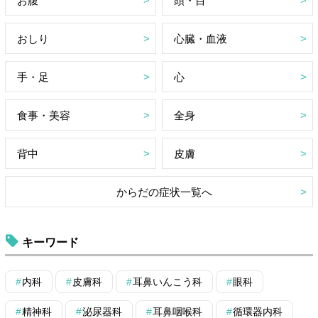
お腹
頭・目
おしり
心臓・血液
手・足
心
食事・美容
全身
背中
皮膚
からだの症状一覧へ
キーワード
内科
皮膚科
耳鼻いんこう科
眼科
精神科
泌尿器科
耳鼻咽喉科
循環器内科