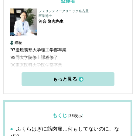
監修者
フェリシティークリニック名古屋
医学博士
河合 隆志
先生
経歴
’97慶應義塾大学理工学部卒業
’99同大学院修士課程修了
’06東京医科大学医学部卒業
’06三楽病院臨床研修医
’08三楽病院整形外科他勤務
’12東京医科歯科大学大学院博士課程修了
’13愛知医科大学学際的痛みセンター勤務
’15米国ペインマネジメント＆アンチエイジングセンター他研
修
もくじ
[
非表示
]
’16フェリシティークリニック名古屋 開設
ふくらはぎに筋肉痛…何もしてないのに、な