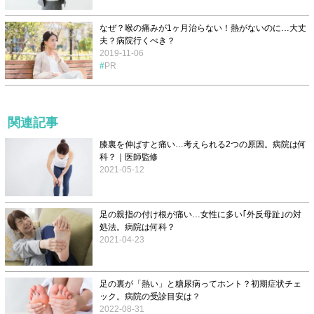
なぜ？喉の痛みが1ヶ月治らない！熱がないのに…大丈
夫？病院行くべき？
2019-11-06
PR
関連記事
膝裏を伸ばすと痛い…考えられる2つの原因。病院は何
科？｜医師監修
2021-05-12
足の親指の付け根が痛い…女性に多い｢外反母趾｣の対
処法。病院は何科？
2021-04-23
足の裏が「熱い」と糖尿病ってホント？初期症状チェ
ック。病院の受診目安は？
2022-08-31