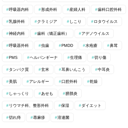
呼吸器内科
形成外科
産婦人科
歯科口腔外科
乳腺外科
クラミジア
しこり
ロタウイルス
神経内科
歯科（矯正歯科）
アデノウイルス
呼吸器外科
虫歯
PMDD
水疱瘡
鼻茸
PMS
ヘルパンギーナ
生理痛
切り傷
タンパク質
玄米
耳鼻いんこう
中耳炎
美肌
アレルギー
口腔外科
乾燥
しゃっくり
あせも
膀胱炎
リウマチ科、整形外科
保湿
ダイエット
切れ痔
蕁麻疹
溶連菌