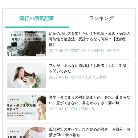
流行の病気記事
ランキング
幻聴の消し方を知りたい！対処法・原因・病気の
可能性と治療法・受診するなら何科？【医師監
修】
心
心療内科
精神科
2025-09-30
97
フケが止まらない原因は？お医者さんに「対策」
を聞いてみた
皮膚
皮膚科
2025-07-11
346
鼻水・鼻づまりの対処法まとめ。鼻水が止まらな
い、息ができない、鼻をかみすぎて痛い時
風邪・熱
2025-02-10
3
風邪対策のすべて。ひき始めの対処・お風呂・お
酒はOK？食べ物も