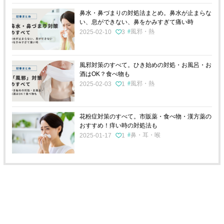
鼻水・鼻づまりの対処法まとめ。鼻水が止まらな
い、息ができない、鼻をかみすぎて痛い時
風邪・熱
2025-02-10
3
風邪対策のすべて。ひき始めの対処・お風呂・お
酒はOK？食べ物も
風邪・熱
2025-02-03
1
花粉症対策のすべて。市販薬・食べ物・漢方薬の
おすすめ！痒い時の対処法も
鼻・耳・喉
2025-01-17
1