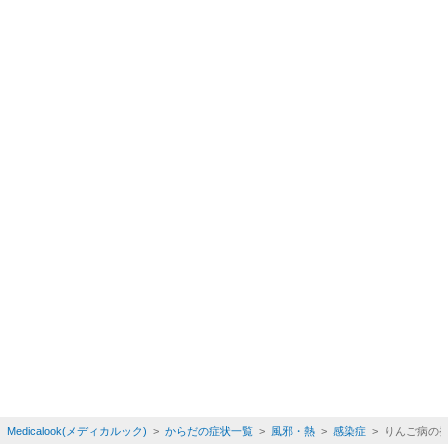
Medicalook(メディカルック)
>
からだの症状一覧
>
風邪・熱
>
感染症
> りんご病の