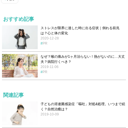
おすすめ記事
ストレスが限界に達した時に出る症状｜倒れる前兆
は？心と体の変化
2020-12-28
PR
なぜ？喉の痛みが1ヶ月治らない！熱がないのに…大丈
夫？病院行くべき？
2019-11-06
PR
関連記事
子どもの溶連菌感染症「嘔吐」対処&処理。いつまで続
く？自然治癒は？
2019-10-09