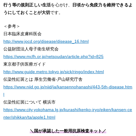
行う等の規則正しい生活
を心がけ、
日頃から免疫力を維持できるよ
うにしておくことが大切
です。
＜参考＞
日本臨床皮膚科医会
http://www.jocd.org/disease/disease_16.html
公益財団法人母子衛生研究会
https://www.mcfh.or.jp/netsoudan/article.php?id=825
東京都子供医療ガイド
http://www.guide.metro.tokyo.jp/sick/ringo/index.html
伝染性紅斑とは 厚生労働省-戸山研究庁舎
https://www.niid.go.jp/niid/ja/kansennohanashi/443-5th-disease.htm
l
伝染性紅斑について 横浜市
https://www.city.yokohama.lg.jp/kurashi/kenko-iryo/eiken/kansen-ce
nter/shikkan/ta/apple1.html
＼国が承認した一般用抗原検査キット／