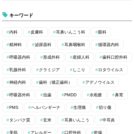
キーワード
内科
皮膚科
耳鼻いんこう科
眼科
精神科
泌尿器科
耳鼻咽喉科
循環器内科
呼吸器内科
形成外科
産婦人科
歯科口腔外科
乳腺外科
クラミジア
しこり
ロタウイルス
神経内科
歯科（矯正歯科）
アデノウイルス
呼吸器外科
虫歯
PMDD
水疱瘡
鼻茸
PMS
ヘルパンギーナ
生理痛
切り傷
タンパク質
玄米
耳鼻いんこう
中耳炎
美肌
アレルギー
口腔外科
乾燥