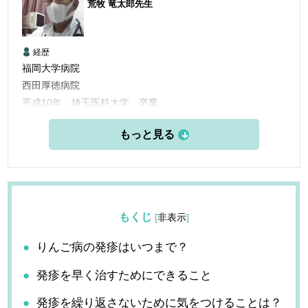
荒牧 竜太郎
先生
経歴
福岡大学病院
西田厚徳病院
平成10年 埼玉医科大学 卒業
平成10年 福岡大学病院 臨床研修
平成12年 福岡大学病院 呼吸器科入局
平成24年 荒牧内科開業
もくじ
[
非表示
]
りんご病の発疹はいつまで？
発疹を早く治すためにできること
発疹を繰り返さないために気をつけることは？