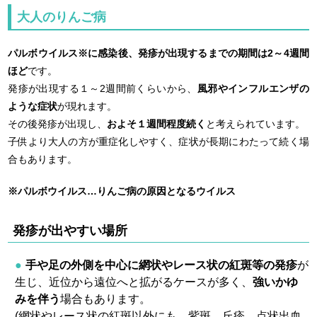
大人のりんご病
パルボウイルス※に感染後、発疹が出現するまでの期間は2～4週間
ほど
です。
発疹が出現する１～2週間前くらいから、
風邪やインフルエンザの
ような症状
が現れます。
その後発疹が出現し、
およそ１週間程度続く
と考えられています。
子供より大人の方が重症化しやすく、症状が長期にわたって続く場
合もあります。
※パルボウイルス…りんご病の原因となるウイルス
発疹が出やすい場所
手や足の外側を中心に網状やレース状の紅斑等の発疹
が
生じ、近位から遠位へと拡がるケースが多く、
強いかゆ
みを伴う
場合もあります。
(網状やレース状の紅斑以外にも、紫斑、丘疹、点状出血