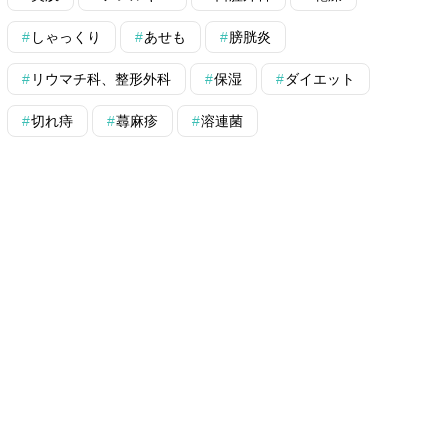
しゃっくり
あせも
膀胱炎
リウマチ科、整形外科
保湿
ダイエット
切れ痔
蕁麻疹
溶連菌