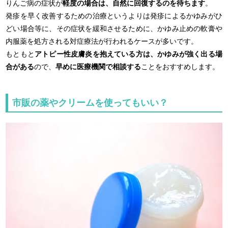
りんご病の症状が
軽度の場合は、自然に回復するのを待ちます
。
発疹を早く改善するための治療というよりは発疹によるかゆみがひ
どい場合等に、その症状を緩和させるために、かゆみ止めの軟膏や
内服薬を処方される対症療法が行われるケースが多いです。
もともと
アトピー性皮膚炎を抱えている方は、かゆみが強く出る場
合がある
ので、
早めに医療機関で相談する
ことをおすすめします。
市販の薬やクリームを使ってもいい？