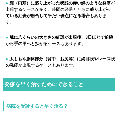
顔（両頬）に盛り上がった状態の赤い蝶のような発疹
が
出現するケースが多く、時間の経過とともに
盛り上がっ
ている紅斑が融合して平たい斑点になる場合も
ありま
す。
腕に爪くらいの大きさの紅斑が出現後、3日ほどで前腕
から手の甲へと拡がる
ケースもあります。
太ももや胴体部分（背中、お尻等）に網目状やレース状
の発疹
が出現するケースもあります。
発疹を早く治すためにできること
病院を受診すると早く治る？