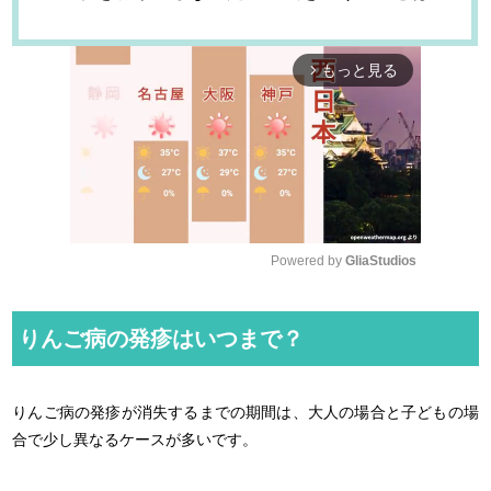
もっと見る
arrow_forward_ios
Powered by 
GliaStudios
M
u
りんご病の発疹はいつまで？
t
e
りんご病の発疹が消失するまでの期間は、大人の場合と子どもの場
合で少し異なるケースが多いです。