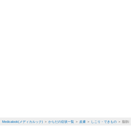
Medicalook(メディカルック)
>
からだの症状一覧
>
皮膚
>
しこり・できもの
> 脂肪