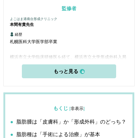
監修者
よこはま港南台形成クリニック
本間有貴
先生
経歴
札幌医科大学医学部卒業
横浜市立大学臨床研修医を経て、横浜市立大学形成外科入局
関東労災病院 形成外科
横浜市立大学附属市民総合医療センター 形成外科
横浜市立大学附属病院 形成外科
もくじ
[
非表示
]
を経て
脂肪腫は「皮膚科」か「形成外科」のどっち？
脂肪種は「手術による治療」が基本
平成30年10月より小田原銀座クリニックに勤務