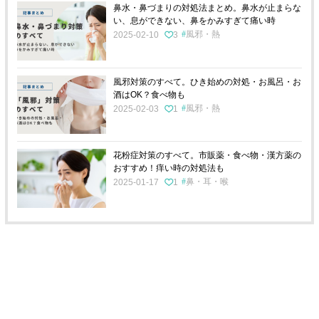
鼻水・鼻づまりの対処法まとめ。鼻水が止まらな
い、息ができない、鼻をかみすぎて痛い時
風邪・熱
2025-02-10
3
風邪対策のすべて。ひき始めの対処・お風呂・お
酒はOK？食べ物も
風邪・熱
2025-02-03
1
花粉症対策のすべて。市販薬・食べ物・漢方薬の
おすすめ！痒い時の対処法も
鼻・耳・喉
2025-01-17
1