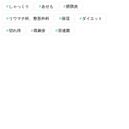
しゃっくり
あせも
膀胱炎
リウマチ科、整形外科
保湿
ダイエット
切れ痔
蕁麻疹
溶連菌