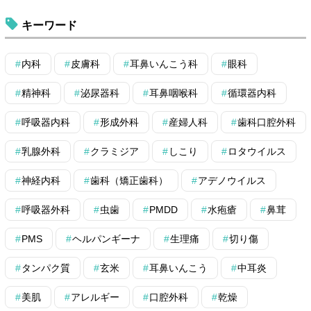
キーワード
内科
皮膚科
耳鼻いんこう科
眼科
精神科
泌尿器科
耳鼻咽喉科
循環器内科
呼吸器内科
形成外科
産婦人科
歯科口腔外科
乳腺外科
クラミジア
しこり
ロタウイルス
神経内科
歯科（矯正歯科）
アデノウイルス
呼吸器外科
虫歯
PMDD
水疱瘡
鼻茸
PMS
ヘルパンギーナ
生理痛
切り傷
タンパク質
玄米
耳鼻いんこう
中耳炎
美肌
アレルギー
口腔外科
乾燥