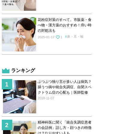
花粉症対策のすべて。市販薬・食
べ物・漢方薬のおすすめ！痒い時
の対処法も
鼻・耳・喉
2025-01-17
1
ランキング
ぶつぶつ独り言が多い人は病気？
躁うつ病や統合失調症、自閉スペ
クトラム症の心配も｜医師監修
2018-11-07
精神科医に聞く「統合失調症患者
の会話例」話し方・顔つきの特徴
は？なりやすい人も