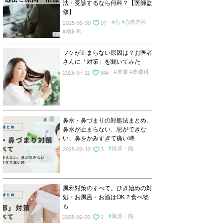
法・受診するなら何科？【医師監
修】
心
心療内科
2025-09-30
97
精神科
フケが止まらない原因は？お医者
さんに「対策」を聞いてみた
皮膚
皮膚科
2025-07-11
346
鼻水・鼻づまりの対処法まとめ。
鼻水が止まらない、息ができな
い、鼻をかみすぎて痛い時
風邪・熱
2025-02-10
3
風邪対策のすべて。ひき始めの対
処・お風呂・お酒はOK？食べ物
も
風邪・熱
2025-02-03
1