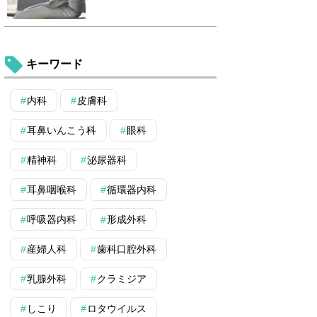
キーワード
内科
皮膚科
耳鼻いんこう科
眼科
精神科
泌尿器科
耳鼻咽喉科
循環器内科
呼吸器内科
形成外科
産婦人科
歯科口腔外科
乳腺外科
クラミジア
しこり
ロタウイルス