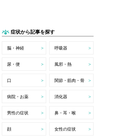
症状から記事を探す
脳・神経
呼吸器
尿・便
風邪・熱
口
関節・筋肉・骨
病院・お薬
消化器
男性の症状
鼻・耳・喉
顔
女性の症状