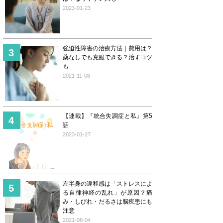
2023-01-23
強迫性障害の治療方法｜費用は？
薬なしでも克服できる？治すコツ
も
2021-11-08
【連載】『統合失調症と私』第5
話
2023-01-27
左半身の違和感は「ストレスによ
る自律神経の乱れ」が原因？痛
み・しびれ・だるさは脳疾患にも
注意
2021-08-04