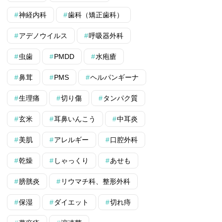
神経内科
歯科（矯正歯科）
アデノウイルス
呼吸器外科
虫歯
PMDD
水疱瘡
鼻茸
PMS
ヘルパンギーナ
生理痛
切り傷
タンパク質
玄米
耳鼻いんこう
中耳炎
美肌
アレルギー
口腔外科
乾燥
しゃっくり
あせも
膀胱炎
リウマチ科、整形外科
保湿
ダイエット
切れ痔