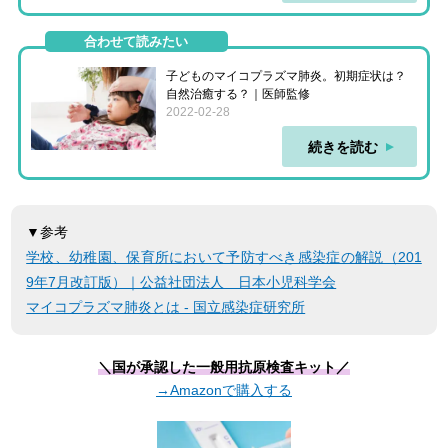
合わせて読みたい
子どものマイコプラズマ肺炎。初期症状は？
自然治癒する？｜医師監修
2022-02-28
続きを読む
▼参考
学校、幼稚園、保育所において予防すべき感染症の解説（201
9年7月改訂版）｜公益社団法人 日本小児科学会
マイコプラズマ肺炎とは - 国立感染症研究所
＼国が承認した一般用抗原検査キット／
→Amazonで購入する