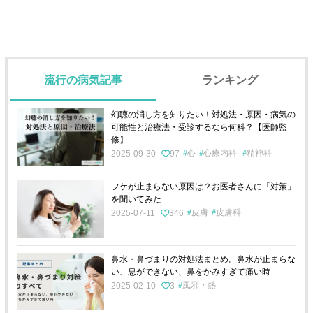
流行の病気記事
ランキング
幻聴の消し方を知りたい！対処法・原因・病気の
可能性と治療法・受診するなら何科？【医師監
修】
心
心療内科
精神科
2025-09-30
97
フケが止まらない原因は？お医者さんに「対策」
を聞いてみた
皮膚
皮膚科
2025-07-11
346
鼻水・鼻づまりの対処法まとめ。鼻水が止まらな
い、息ができない、鼻をかみすぎて痛い時
風邪・熱
2025-02-10
3