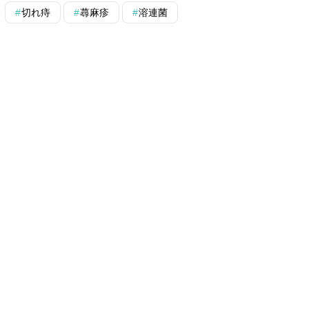
切れ痔
蕁麻疹
溶連菌