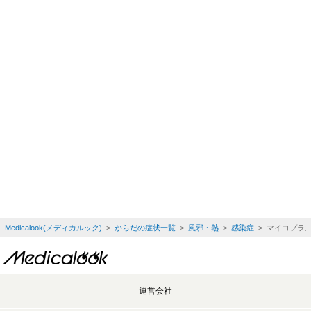
Medicalook(メディカルック)
>
からだの症状一覧
>
風邪・熱
>
感染症
> マイコプラ
運営会社