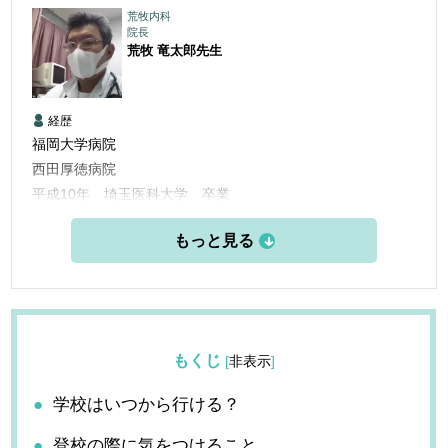
荒牧内科
院長
荒牧 竜太郎
先生
経歴
福岡大学病院
西田厚徳病院
平成10年 埼玉医科大学 卒業
平成10年 福岡大学病院 臨床研修
平成12年 福岡大学病院 呼吸器科入局
平成24年 荒牧内科開業
もくじ
[
非表示
]
学校はいつから行ける？
登校の際に気をつけること