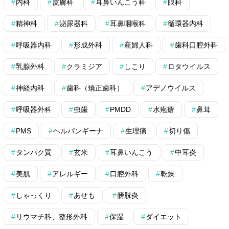
内科
皮膚科
耳鼻いんこう科
眼科
精神科
泌尿器科
耳鼻咽喉科
循環器内科
呼吸器内科
形成外科
産婦人科
歯科口腔外科
乳腺外科
クラミジア
しこり
ロタウイルス
神経内科
歯科（矯正歯科）
アデノウイルス
呼吸器外科
虫歯
PMDD
水疱瘡
鼻茸
PMS
ヘルパンギーナ
生理痛
切り傷
タンパク質
玄米
耳鼻いんこう
中耳炎
美肌
アレルギー
口腔外科
乾燥
しゃっくり
あせも
膀胱炎
リウマチ科、整形外科
保湿
ダイエット