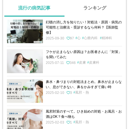
流行の病気記事
ランキング
幻聴の消し方を知りたい！対処法・原因・病気の
可能性と治療法・受診するなら何科？【医師監
修】
心
心療内科
精神科
2025-09-30
97
フケが止まらない原因は？お医者さんに「対策」
を聞いてみた
皮膚
皮膚科
2025-07-11
346
鼻水・鼻づまりの対処法まとめ。鼻水が止まらな
い、息ができない、鼻をかみすぎて痛い時
風邪・熱
2025-02-10
3
風邪対策のすべて。ひき始めの対処・お風呂・お
酒はOK？食べ物も
風邪・熱
2025-02-03
1