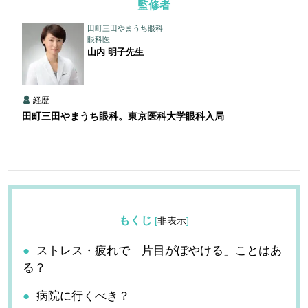
監修者
田町三田やまうち眼科
眼科医
山内 明子
先生
経歴
田町三田やまうち眼科。東京医科大学眼科入局
もくじ
[
非表示
]
ストレス・疲れで「片目がぼやける」ことはあ
る？
病院に行くべき？