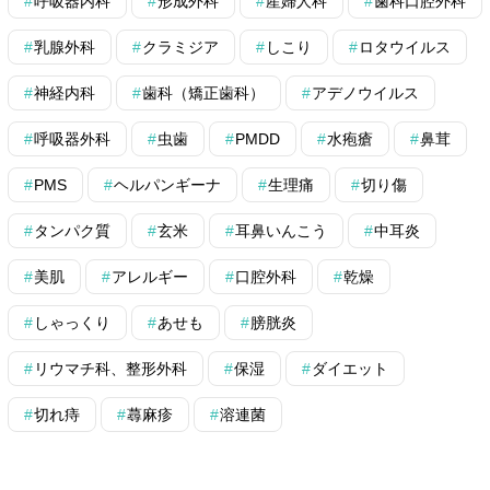
呼吸器内科
形成外科
産婦人科
歯科口腔外科
乳腺外科
クラミジア
しこり
ロタウイルス
神経内科
歯科（矯正歯科）
アデノウイルス
呼吸器外科
虫歯
PMDD
水疱瘡
鼻茸
PMS
ヘルパンギーナ
生理痛
切り傷
タンパク質
玄米
耳鼻いんこう
中耳炎
美肌
アレルギー
口腔外科
乾燥
しゃっくり
あせも
膀胱炎
リウマチ科、整形外科
保湿
ダイエット
切れ痔
蕁麻疹
溶連菌