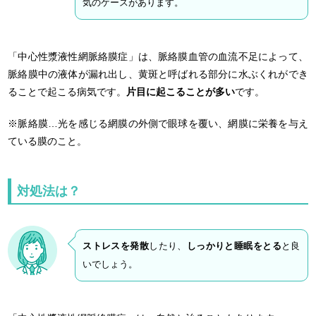
気のケースがあります。
「中心性漿液性網脈絡膜症」は、脈絡膜血管の血流不足によって、
脈絡膜中の液体が漏れ出し、黄斑と呼ばれる部分に水ぶくれができ
ることで起こる病気です。
片目に起こることが多い
です。
※脈絡膜…光を感じる網膜の外側で眼球を覆い、網膜に栄養を与え
ている膜のこと。
対処法は？
ストレスを発散
したり、
しっかりと睡眠をとる
と良
いでしょう。