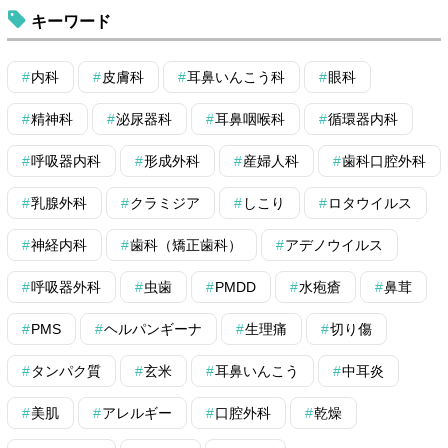
キーワード
内科
皮膚科
耳鼻いんこう科
眼科
精神科
泌尿器科
耳鼻咽喉科
循環器内科
呼吸器内科
形成外科
産婦人科
歯科口腔外科
乳腺外科
クラミジア
しこり
ロタウイルス
神経内科
歯科（矯正歯科）
アデノウイルス
呼吸器外科
虫歯
PMDD
水疱瘡
鼻茸
PMS
ヘルパンギーナ
生理痛
切り傷
タンパク質
玄米
耳鼻いんこう
中耳炎
美肌
アレルギー
口腔外科
乾燥