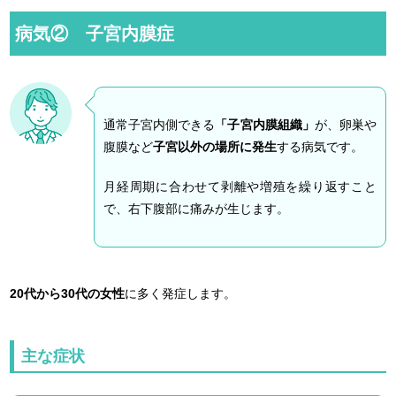
病気② 子宮内膜症
通常子宮内側できる
「子宮内膜組織」
が、卵巣や
腹膜など
子宮以外の場所に発生
する病気です。
月経周期に合わせて剥離や増殖を繰り返すこと
で、右下腹部に痛みが生じます。
20
代から30代の女性
に多く発症します。
主な症状