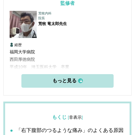
監修者
荒牧内科
院長
荒牧 竜太郎
先生
経歴
福岡大学病院
西田厚徳病院
平成10年 埼玉医科大学 卒業
平成10年 福岡大学病院 臨床研修
平成12年 福岡大学病院 呼吸器科入局
平成24年 荒牧内科開業
もくじ
[
非表示
]
「右下腹部のつるような痛み」のよくある原因