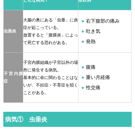
大腸の奥にある「虫垂」に炎
右下腹部の痛み
症が起こっている。
虫垂炎
吐き気
放置すると「腹膜炎」によっ
発熱
て死亡する恐れがある。
子宮内膜組織が子宮以外の場
腹痛
所に発生する病気。
子宮内膜
重い月経痛
基本的に命に関わることはな
症
いが、不妊症・不育症を招く
性交痛
ことがある。
病気① 虫垂炎