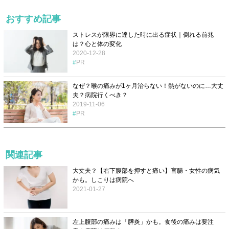
おすすめ記事
ストレスが限界に達した時に出る症状｜倒れる前兆
は？心と体の変化
2020-12-28
PR
なぜ？喉の痛みが1ヶ月治らない！熱がないのに…大丈
夫？病院行くべき？
2019-11-06
PR
関連記事
大丈夫？【右下腹部を押すと痛い】盲腸・女性の病気
かも。しこりは病院へ
2021-01-27
左上腹部の痛みは「膵炎」かも。食後の痛みは要注