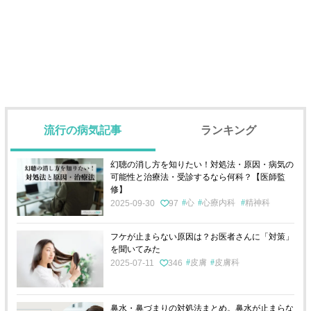
流行の病気記事
ランキング
幻聴の消し方を知りたい！対処法・原因・病気の
可能性と治療法・受診するなら何科？【医師監
修】
心
心療内科
精神科
2025-09-30
97
フケが止まらない原因は？お医者さんに「対策」
を聞いてみた
皮膚
皮膚科
2025-07-11
346
鼻水・鼻づまりの対処法まとめ。鼻水が止まらな