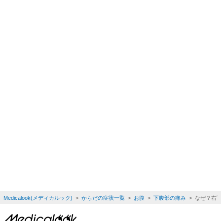
Medicalook(メディカルック)
>
からだの症状一覧
>
お腹
>
下腹部の痛み
> なぜ？右