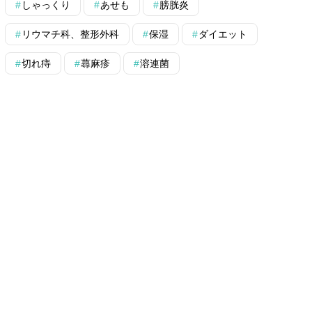
しゃっくり
あせも
膀胱炎
リウマチ科、整形外科
保湿
ダイエット
切れ痔
蕁麻疹
溶連菌