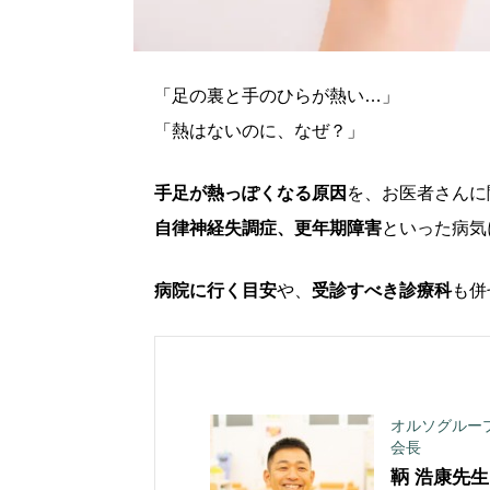
「足の裏と手のひらが熱い…」
「熱はないのに、なぜ？」
手足が熱っぽくなる原因
を、お医者さんに
自律神経失調症、更年期障害
といった病気
病院に行く目安
や、
受診すべき診療科
も併
オルソグルー
会長
鞆 浩康
先生