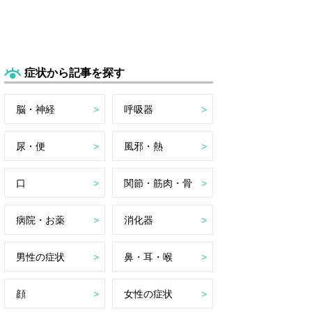
症状から記事を探す
脳・神経
呼吸器
尿・便
風邪・熱
口
関節・筋肉・骨
病院・お薬
消化器
男性の症状
鼻・耳・喉
顔
女性の症状