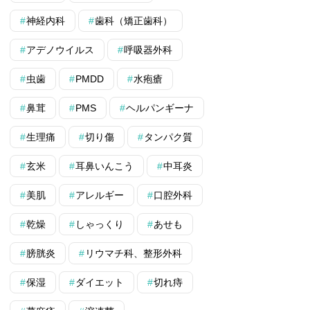
神経内科
歯科（矯正歯科）
アデノウイルス
呼吸器外科
虫歯
PMDD
水疱瘡
鼻茸
PMS
ヘルパンギーナ
生理痛
切り傷
タンパク質
玄米
耳鼻いんこう
中耳炎
美肌
アレルギー
口腔外科
乾燥
しゃっくり
あせも
膀胱炎
リウマチ科、整形外科
保湿
ダイエット
切れ痔