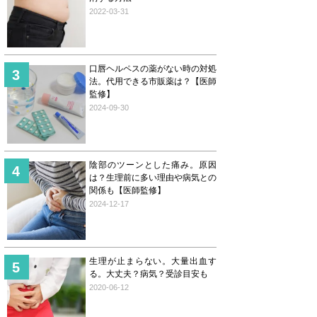
2022-03-31
口唇ヘルペスの薬がない時の対処
法。代用できる市販薬は？【医師
監修】
2024-09-30
陰部のツーンとした痛み。原因
は？生理前に多い理由や病気との
関係も【医師監修】
2024-12-17
生理が止まらない。大量出血す
る。大丈夫？病気？受診目安も
2020-06-12