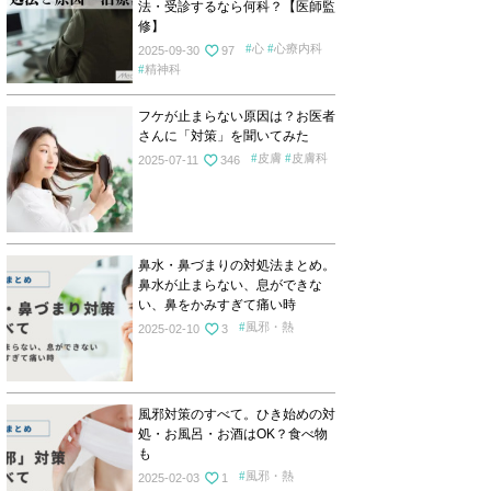
法・受診するなら何科？【医師監
修】
心
心療内科
2025-09-30
97
精神科
フケが止まらない原因は？お医者
さんに「対策」を聞いてみた
皮膚
皮膚科
2025-07-11
346
鼻水・鼻づまりの対処法まとめ。
鼻水が止まらない、息ができな
い、鼻をかみすぎて痛い時
風邪・熱
2025-02-10
3
風邪対策のすべて。ひき始めの対
処・お風呂・お酒はOK？食べ物
も
風邪・熱
2025-02-03
1