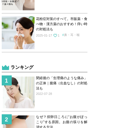
花粉症対策のすべて。市販薬・食
べ物・漢方薬のおすすめ！痒い時
の対処法も
鼻・耳・喉
2025-01-17
1
ランキング
閉経後の「生理痛のような痛み」
の正体｜腹痛（出血なし）の対処
法も
2022-07-28
なぜ？排卵日ころに“お腹がぽっ
こり”する原因。お腹の張りを解
消する方法