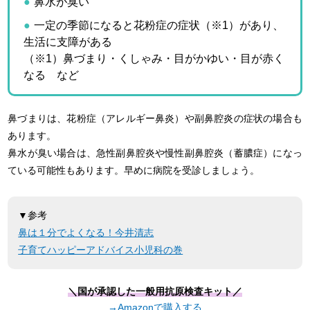
鼻水が臭い
一定の季節になると花粉症の症状（※1）があり、
生活に支障がある
（※1）鼻づまり・くしゃみ・目がかゆい・目が赤く
なる など
鼻づまりは、花粉症（アレルギー鼻炎）や副鼻腔炎の症状の場合も
あります。
鼻水が臭い場合は、急性副鼻腔炎や慢性副鼻腔炎（蓄膿症）になっ
ている可能性もあります。早めに病院を受診しましょう。
▼参考
鼻は１分でよくなる！今井清志
子育てハッピーアドバイス小児科の巻
＼国が承認した一般用抗原検査キット／
→Amazonで購入する