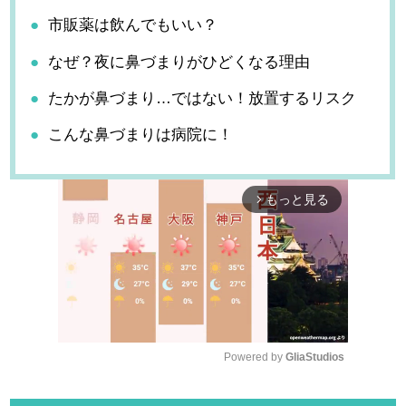
市販薬は飲んでもいい？
なぜ？夜に鼻づまりがひどくなる理由
たかが鼻づまり…ではない！放置するリスク
こんな鼻づまりは病院に！
もっと見る
arrow_forward_ios
Powered by 
GliaStudios
M