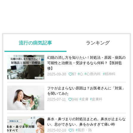
流行の病気記事
ランキング
幻聴の消し方を知りたい！対処法・原因・病気の
可能性と治療法・受診するなら何科？【医師監
修】
心
心療内科
精神科
2025-09-30
97
フケが止まらない原因は？お医者さんに「対策」
を聞いてみた
皮膚
皮膚科
2025-07-11
346
鼻水・鼻づまりの対処法まとめ。鼻水が止まらな
い、息ができない、鼻をかみすぎて痛い時
風邪・熱
2025-02-10
3