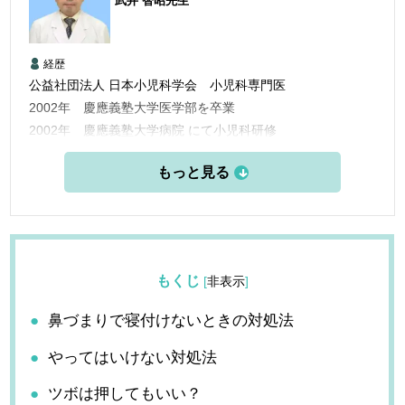
武井 智昭
先生
経歴
公益社団法人 日本小児科学会 小児科専門医
2002年 慶應義塾大学医学部を卒業
2002年 慶應義塾大学病院 にて小児科研修
2004年 立川共済病院勤務
2005年 平塚共済病院小児科医長として勤務
2010年 北里大学北里研究所病原微生物分子疫学教室勤務
2012年 横浜市内のクリニックの副院長として勤務
2017年 「なごみクリニック」の院長として勤務
2020年 「高座渋谷つばさクリニック」院長就任
もくじ
[
非表示
]
鼻づまりで寝付けないときの対処法
やってはいけない対処法
ツボは押してもいい？