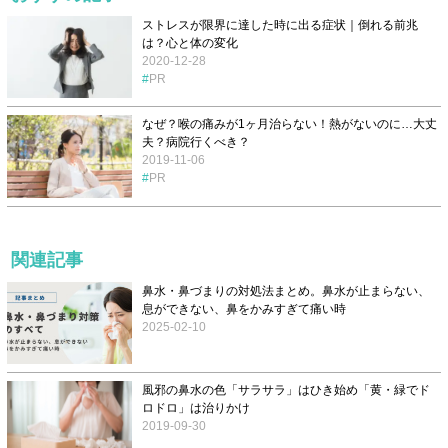
ストレスが限界に達した時に出る症状｜倒れる前兆
は？心と体の変化
2020-12-28
PR
なぜ？喉の痛みが1ヶ月治らない！熱がないのに…大丈
夫？病院行くべき？
2019-11-06
PR
関連記事
鼻水・鼻づまりの対処法まとめ。鼻水が止まらない、
息ができない、鼻をかみすぎて痛い時
2025-02-10
風邪の鼻水の色「サラサラ」はひき始め「黄・緑でド
ロドロ」は治りかけ
2019-09-30