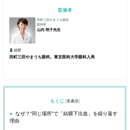
監修者
田町三田やまうち眼科
眼科医
山内 明子
先生
経歴
田町三田やまうち眼科。東京医科大学眼科入局
もくじ
[
非表示
]
なぜ？“同じ場所”で「結膜下出血」を繰り返す
理由