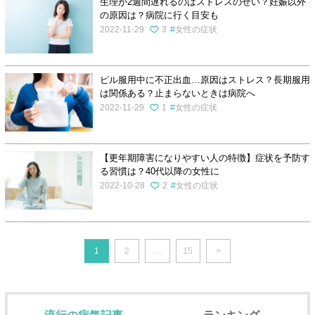
生理が2週間遅れるのはストレスのせい？妊娠以外
の原因は？病院に行く目安も
2022-11-29
3
女性の症状
ピル服用中に不正出血…原因はストレス？長期服用
は関係ある？止まらないときは病院へ
2022-11-29
1
女性の症状
【更年期障害になりやすい人の特徴】症状を予防す
る習慣は？40代以降の女性に
2022-10-28
2
女性の症状
1
2
…
15
>