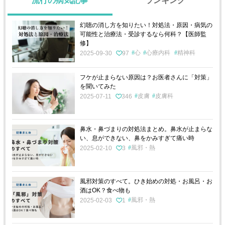
流行の病気記事
ランキング
幻聴の消し方を知りたい！対処法・原因・病気の
可能性と治療法・受診するなら何科？【医師監
修】
心
心療内科
精神科
2025-09-30
97
フケが止まらない原因は？お医者さんに「対策」
を聞いてみた
皮膚
皮膚科
2025-07-11
346
鼻水・鼻づまりの対処法まとめ。鼻水が止まらな
い、息ができない、鼻をかみすぎて痛い時
風邪・熱
2025-02-10
3
風邪対策のすべて。ひき始めの対処・お風呂・お
酒はOK？食べ物も
風邪・熱
2025-02-03
1