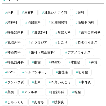
内科
皮膚科
耳鼻いんこう科
眼科
精神科
泌尿器科
耳鼻咽喉科
循環器内科
呼吸器内科
形成外科
産婦人科
歯科口腔外科
乳腺外科
クラミジア
しこり
ロタウイルス
神経内科
歯科（矯正歯科）
アデノウイルス
呼吸器外科
虫歯
PMDD
水疱瘡
鼻茸
PMS
ヘルパンギーナ
生理痛
切り傷
タンパク質
玄米
耳鼻いんこう
中耳炎
美肌
アレルギー
口腔外科
乾燥
しゃっくり
あせも
膀胱炎