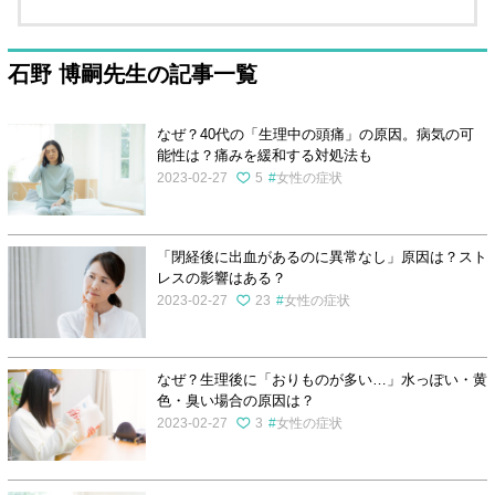
石野 博嗣先生の記事一覧
なぜ？40代の「生理中の頭痛」の原因。病気の可
能性は？痛みを緩和する対処法も
2023-02-27
5
女性の症状
「閉経後に出血があるのに異常なし」原因は？スト
レスの影響はある？
2023-02-27
23
女性の症状
なぜ？生理後に「おりものが多い…」水っぽい・黄
色・臭い場合の原因は？
2023-02-27
3
女性の症状