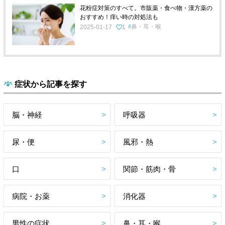
花粉症対策のすべて。市販薬・食べ物・漢方薬の
おすすめ！痒い時の対処法も
鼻・耳・喉
2025-01-17
1
症状から記事を探す
脳・神経
呼吸器
尿・便
風邪・熱
口
関節・筋肉・骨
病院・お薬
消化器
男性の症状
鼻・耳・喉