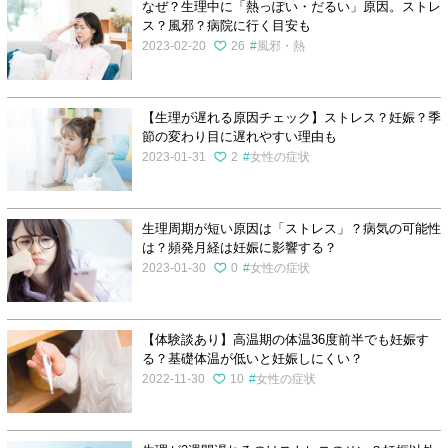
なぜ？生理中に「熱っぽい・だるい」原因。ストレ
ス？風邪？病院に行く目安も
2023-02-20
26
風邪・熱
【生理が遅れる原因チェック】ストレス？妊娠？季
節の変わり目に遅れやすい理由も
2023-01-31
2
女性の症状
生理周期が短い原因は「ストレス」？病気の可能性
は？頻発月経は妊娠に影響する？
2023-01-30
0
女性の症状
【体験談あり】高温期の体温36度前半でも妊娠す
る？基礎体温が低いと妊娠しにくい？
2022-11-30
10
女性の症状