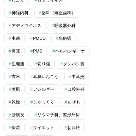
しこり
ロタウイルス
神経内科
歯科（矯正歯科）
アデノウイルス
呼吸器外科
虫歯
PMDD
水疱瘡
鼻茸
PMS
ヘルパンギーナ
生理痛
切り傷
タンパク質
玄米
耳鼻いんこう
中耳炎
美肌
アレルギー
口腔外科
乾燥
しゃっくり
あせも
膀胱炎
リウマチ科、整形外科
保湿
ダイエット
切れ痔