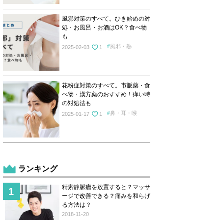
風邪対策のすべて。ひき始めの対
処・お風呂・お酒はOK？食べ物
も
風邪・熱
2025-02-03
1
花粉症対策のすべて。市販薬・食
べ物・漢方薬のおすすめ！痒い時
の対処法も
鼻・耳・喉
2025-01-17
1
ランキング
精索静脈瘤を放置すると？マッサ
ージで改善できる？痛みを和らげ
る方法は？
2018-11-20