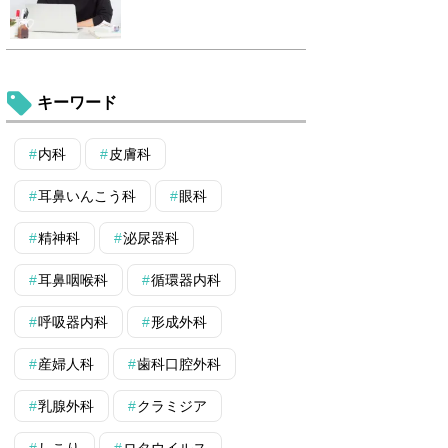
キーワード
内科
皮膚科
耳鼻いんこう科
眼科
精神科
泌尿器科
耳鼻咽喉科
循環器内科
呼吸器内科
形成外科
産婦人科
歯科口腔外科
乳腺外科
クラミジア