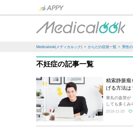
Medicalook(メディカルック)
>
からだの症状一覧
>
男性の
不妊症の記事一覧
精索静脈瘤
げる方法は
睾丸の血管が
しても多くみ
2018-11-20