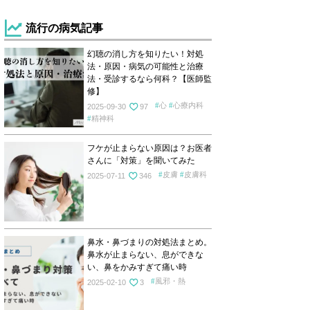
流行の病気記事
幻聴の消し方を知りたい！対処
法・原因・病気の可能性と治療
法・受診するなら何科？【医師監
修】
心
心療内科
2025-09-30
97
精神科
フケが止まらない原因は？お医者
さんに「対策」を聞いてみた
皮膚
皮膚科
2025-07-11
346
鼻水・鼻づまりの対処法まとめ。
鼻水が止まらない、息ができな
い、鼻をかみすぎて痛い時
風邪・熱
2025-02-10
3