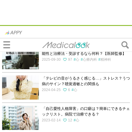
幻聴・幻覚・妄想の記事一覧
幻聴の消し方を知りたい！対処法・原因・病気の可
能性と治療法・受診するなら何科？【医師監修】
2025-09-30
97
心
心療内科
精神科
「テレビの音がうるさく感じる…」ストレス？うつ
病のサイン？聴覚過敏との関係も
2024-04-25
6
心
「自己愛性人格障害」の口癖は？簡単にできるチェ
ックリスト。病院で治療できる？
2023-02-14
12
心