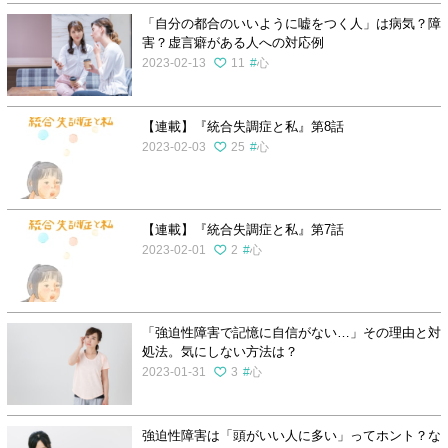
「自分の都合のいいように嘘をつく人」は病気？障
害？虚言癖がある人への対応例
2023-02-13
11
心
【連載】『統合失調症と私』第8話
2023-02-03
25
心
【連載】『統合失調症と私』第7話
2023-02-01
2
心
「強迫性障害で記憶に自信がない…」その理由と対
処法。気にしない方法は？
2023-01-31
3
心
強迫性障害は「頭がいい人に多い」ってホント？な