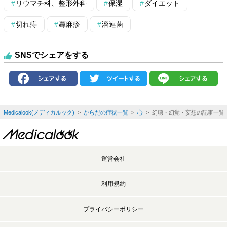
リウマチ科、整形外科
保湿
ダイエット
切れ痔
蕁麻疹
溶連菌
SNSでシェアをする
Medicalook(メディカルック)
>
からだの症状一覧
>
心
> 幻聴・幻覚・妄想の記事一覧
運営会社
利用規約
プライバシーポリシー