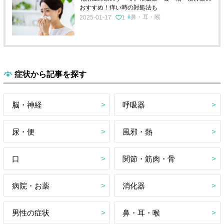
おすすめ！痒い時の対処法も
鼻・耳・喉
2025-01-17
1
症状から記事を探す
脳・神経
呼吸器
尿・便
風邪・熱
口
関節・筋肉・骨
病院・お薬
消化器
男性の症状
鼻・耳・喉