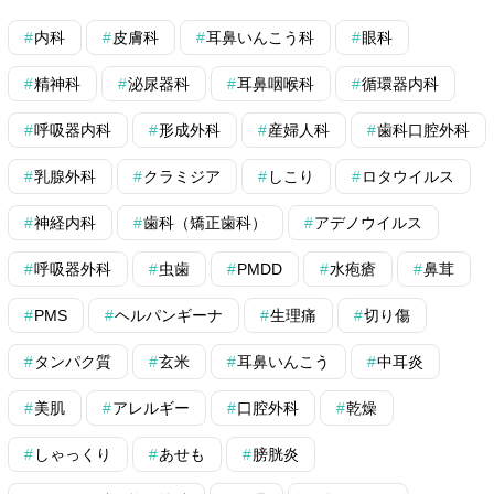
内科
皮膚科
耳鼻いんこう科
眼科
精神科
泌尿器科
耳鼻咽喉科
循環器内科
呼吸器内科
形成外科
産婦人科
歯科口腔外科
乳腺外科
クラミジア
しこり
ロタウイルス
神経内科
歯科（矯正歯科）
アデノウイルス
呼吸器外科
虫歯
PMDD
水疱瘡
鼻茸
PMS
ヘルパンギーナ
生理痛
切り傷
タンパク質
玄米
耳鼻いんこう
中耳炎
美肌
アレルギー
口腔外科
乾燥
しゃっくり
あせも
膀胱炎