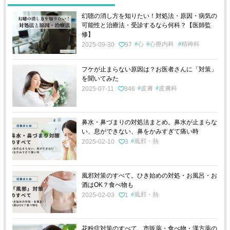
幻聴の消し方を知りたい！対処法・原因・病気の
可能性と治療法・受診するなら何科？【医師監
修】
心
心療内科
精神科
2025-09-30
97
フケが止まらない原因は？お医者さんに「対策」
を聞いてみた
皮膚
皮膚科
2025-07-11
346
鼻水・鼻づまりの対処法まとめ。鼻水が止まらな
い、息ができない、鼻をかみすぎて痛い時
風邪・熱
2025-02-10
3
風邪対策のすべて。ひき始めの対処・お風呂・お
酒はOK？食べ物も
風邪・熱
2025-02-03
1
花粉症対策のすべて。市販薬・食べ物・漢方薬の