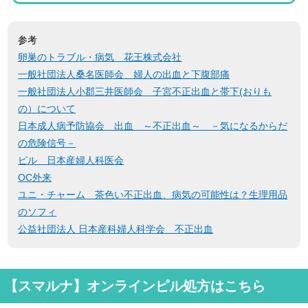
参考
卵巣のトラブル・病気 花王株式会社
一般社団法人桑名医師会 婦人の出血と下腹部痛
一般社団法人小郡三井医師会 子宮不正出血と帯下(おりも
の）について
日本成人病予防協会 出血 ～不正出血～ －気になるからだ
の危険信号－
ピル 日本産婦人科医会
OC外来
ユニ・チャーム 茶色い不正出血、病気の可能性は？生理用品
のソフィ
公益社団法人 日本産科婦人科学会 不正出血
【スマルナ】オンラインピル処方はこちら