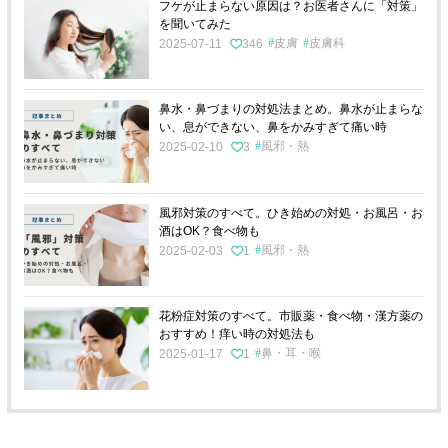
フケが止まらない原因は？お医者さんに「対策」
を聞いてみた
皮膚
皮膚科
2025-07-11
346
鼻水・鼻づまりの対処法まとめ。鼻水が止まらな
い、息ができない、鼻をかみすぎて痛い時
風邪・熱
2025-02-10
3
風邪対策のすべて。ひき始めの対処・お風呂・お
酒はOK？食べ物も
風邪・熱
2025-02-03
1
花粉症対策のすべて。市販薬・食べ物・漢方薬の
おすすめ！痒い時の対処法も
鼻・耳・喉
2025-01-17
1