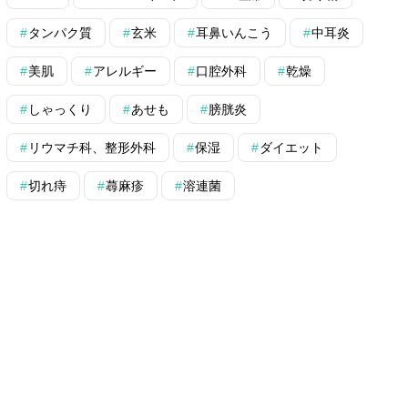
タンパク質
玄米
耳鼻いんこう
中耳炎
美肌
アレルギー
口腔外科
乾燥
しゃっくり
あせも
膀胱炎
リウマチ科、整形外科
保湿
ダイエット
切れ痔
蕁麻疹
溶連菌