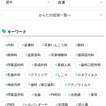
背中
皮膚
からだの症状一覧へ
キーワード
内科
皮膚科
耳鼻いんこう科
眼科
精神科
泌尿器科
耳鼻咽喉科
循環器内科
呼吸器内科
形成外科
産婦人科
歯科口腔外科
乳腺外科
クラミジア
しこり
ロタウイルス
神経内科
歯科（矯正歯科）
アデノウイルス
呼吸器外科
虫歯
PMDD
水疱瘡
鼻茸
PMS
ヘルパンギーナ
生理痛
切り傷