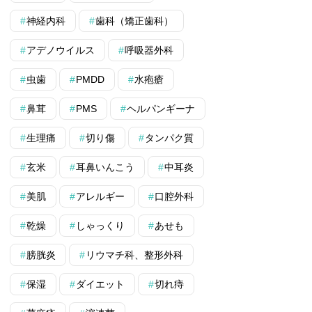
神経内科
歯科（矯正歯科）
アデノウイルス
呼吸器外科
虫歯
PMDD
水疱瘡
鼻茸
PMS
ヘルパンギーナ
生理痛
切り傷
タンパク質
玄米
耳鼻いんこう
中耳炎
美肌
アレルギー
口腔外科
乾燥
しゃっくり
あせも
膀胱炎
リウマチ科、整形外科
保湿
ダイエット
切れ痔