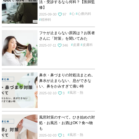
法・受診するなら何科？【医師監
修】
心
心療内科
2025-09-30
97
精神科
フケが止まらない原因は？お医者
さんに「対策」を聞いてみた
皮膚
皮膚科
2025-07-11
346
鼻水・鼻づまりの対処法まとめ。
鼻水が止まらない、息ができな
い、鼻をかみすぎて痛い時
風邪・熱
2025-02-10
3
風邪対策のすべて。ひき始めの対
処・お風呂・お酒はOK？食べ物
も
風邪・熱
2025-02-03
1