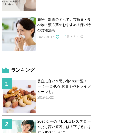
花粉症対策のすべて。市販薬・食
べ物・漢方薬のおすすめ！痒い時
の対処法も
鼻・耳・喉
2025-01-17
1
ランキング
貧血に良い＆悪い食べ物一覧！コ
ーヒーはNG？お菓子やドライフ
ルーツも。
2019-11-22
20代女性の「LDLコレステロー
ルだけ高い原因」は？下げるには
どうすればいい？