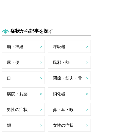
症状から記事を探す
脳・神経
呼吸器
尿・便
風邪・熱
口
関節・筋肉・骨
病院・お薬
消化器
男性の症状
鼻・耳・喉
顔
女性の症状