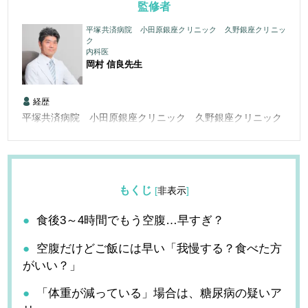
監修者
平塚共済病院 小田原銀座クリニック 久野銀座クリニッ
ク
内科医
岡村 信良
先生
経歴
平塚共済病院 小田原銀座クリニック 久野銀座クリニック
もくじ
[
非表示
]
食後3～4時間でもう空腹…早すぎ？
空腹だけどご飯には早い「我慢する？食べた方
がいい？」
「体重が減っている」場合は、糖尿病の疑いア