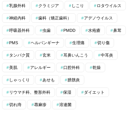
乳腺外科
クラミジア
しこり
ロタウイルス
神経内科
歯科（矯正歯科）
アデノウイルス
呼吸器外科
虫歯
PMDD
水疱瘡
鼻茸
PMS
ヘルパンギーナ
生理痛
切り傷
タンパク質
玄米
耳鼻いんこう
中耳炎
美肌
アレルギー
口腔外科
乾燥
しゃっくり
あせも
膀胱炎
リウマチ科、整形外科
保湿
ダイエット
切れ痔
蕁麻疹
溶連菌