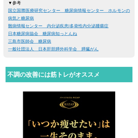
▼参考
国立国際医療研究センター 糖尿病情報センター ホルモンの
病気と糖尿病
難病情報センター 内分泌疾患
|多発性内分泌腫瘍症
日本糖尿病協会 糖尿病知っとんね
三島市医師会 糖尿病
一般社団法人 日本肝胆膵外科学会 膵臓がん
不調の改善には筋トレがオススメ