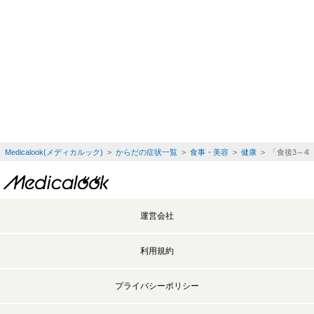
Medicalook(メディカルック)
>
からだの症状一覧
>
食事・美容
>
健康
> 「食後3～
運営会社
利用規約
プライバシーポリシー