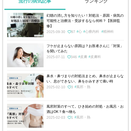
流行の病気記事
ランキング
幻聴の消し方を知りたい！対処法・原因・病気の
可能性と治療法・受診するなら何科？【医師監
修】
心
心療内科
精神科
2025-09-30
97
フケが止まらない原因は？お医者さんに「対策」
を聞いてみた
皮膚
皮膚科
2025-07-11
346
鼻水・鼻づまりの対処法まとめ。鼻水が止まらな
い、息ができない、鼻をかみすぎて痛い時
風邪・熱
2025-02-10
3
風邪対策のすべて。ひき始めの対処・お風呂・お
酒はOK？食べ物も
風邪・熱
2025-02-03
1