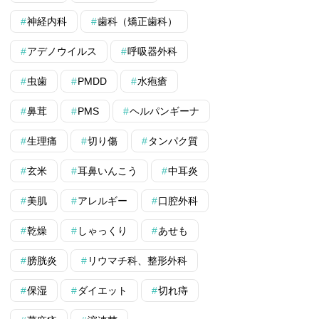
神経内科
歯科（矯正歯科）
アデノウイルス
呼吸器外科
虫歯
PMDD
水疱瘡
鼻茸
PMS
ヘルパンギーナ
生理痛
切り傷
タンパク質
玄米
耳鼻いんこう
中耳炎
美肌
アレルギー
口腔外科
乾燥
しゃっくり
あせも
膀胱炎
リウマチ科、整形外科
保湿
ダイエット
切れ痔