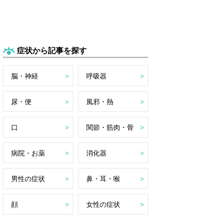
症状から記事を探す
脳・神経
呼吸器
尿・便
風邪・熱
口
関節・筋肉・骨
病院・お薬
消化器
男性の症状
鼻・耳・喉
顔
女性の症状