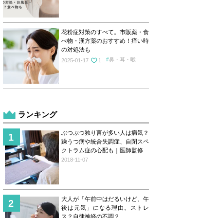
花粉症対策のすべて。市販薬・食
べ物・漢方薬のおすすめ！痒い時
の対処法も
鼻・耳・喉
2025-01-17
1
ランキング
ぶつぶつ独り言が多い人は病気？
躁うつ病や統合失調症、自閉スペ
クトラム症の心配も｜医師監修
2018-11-07
大人が「午前中はだるいけど、午
後は元気」になる理由。ストレ
ス？自律神経の不調？