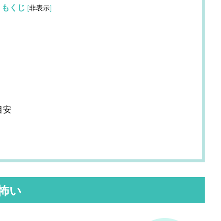
もくじ
[
非表示
]
目安
怖い