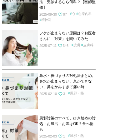
法・受診するなら何科？【医師監
修】
心
心療内科
2025-09-30
97
精神科
フケが止まらない原因は？お医者
さんに「対策」を聞いてみた
皮膚
皮膚科
2025-07-11
346
鼻水・鼻づまりの対処法まとめ。
鼻水が止まらない、息ができな
い、鼻をかみすぎて痛い時
風邪・熱
2025-02-10
3
風邪対策のすべて。ひき始めの対
処・お風呂・お酒はOK？食べ物
も
風邪・熱
2025-02-03
1