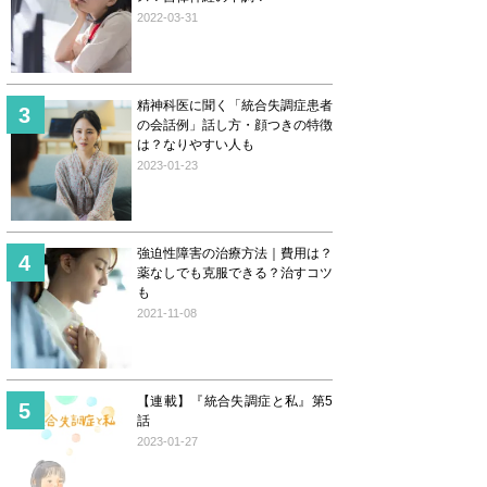
2022-03-31
精神科医に聞く「統合失調症患者
の会話例」話し方・顔つきの特徴
は？なりやすい人も
2023-01-23
強迫性障害の治療方法｜費用は？
薬なしでも克服できる？治すコツ
も
2021-11-08
【連載】『統合失調症と私』第5
話
2023-01-27