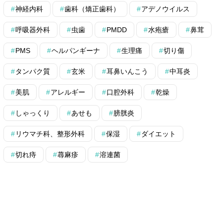
神経内科
歯科（矯正歯科）
アデノウイルス
呼吸器外科
虫歯
PMDD
水疱瘡
鼻茸
PMS
ヘルパンギーナ
生理痛
切り傷
タンパク質
玄米
耳鼻いんこう
中耳炎
美肌
アレルギー
口腔外科
乾燥
しゃっくり
あせも
膀胱炎
リウマチ科、整形外科
保湿
ダイエット
切れ痔
蕁麻疹
溶連菌