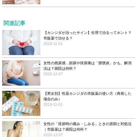
関連記事
【カンジダが治ったサイン】生理で治るってホント？
市販薬で治せる？
2019-11-01
女性の残尿感…頻尿や排尿痛は「膀胱炎」かも。解消
法は？病院は何科？
2020-12-07
【男女別】性器カンジダの市販薬の使い方（再発した
場合のみ）
2019-11-01
女性の「排尿時の痛み・しみる」ときの原因と対処法
｜市販薬は？病院は何科？
2020-12-07