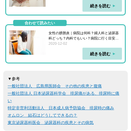
続きを読む
合わせて読みたい
女性の膀胱炎｜病院は何科？婦人科と泌尿器
科どっち？内科でもいい？病院に行く目安
は？
2020-12-02
続きを読む
▼参考
一般社団法人 広島県医師会 その他の疾患と腹痛
一般社団法人 日本泌尿器科学会 排尿痛がある、排尿時に痛
い
特定非営利活動法人 日本成人病予防協会 排尿時の痛み
オムロン 結石はどうしてできるの？
東京泌尿器科医会 泌尿器科の疾患とその病気