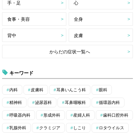
手・足
心
食事・美容
全身
背中
皮膚
からだの症状一覧へ
キーワード
内科
皮膚科
耳鼻いんこう科
眼科
精神科
泌尿器科
耳鼻咽喉科
循環器内科
呼吸器内科
形成外科
産婦人科
歯科口腔外科
乳腺外科
クラミジア
しこり
ロタウイルス