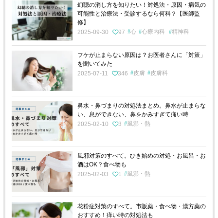
幻聴の消し方を知りたい！対処法・原因・病気の
可能性と治療法・受診するなら何科？【医師監
修】
心
心療内科
精神科
2025-09-30
97
フケが止まらない原因は？お医者さんに「対策」
を聞いてみた
皮膚
皮膚科
2025-07-11
346
鼻水・鼻づまりの対処法まとめ。鼻水が止まらな
い、息ができない、鼻をかみすぎて痛い時
風邪・熱
2025-02-10
3
風邪対策のすべて。ひき始めの対処・お風呂・お
酒はOK？食べ物も
風邪・熱
2025-02-03
1
花粉症対策のすべて。市販薬・食べ物・漢方薬の
おすすめ！痒い時の対処法も