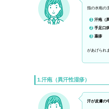
指の水疱の
汗疱（
手足口
薬疹
があげられ
1.汗疱（異汗性湿疹）
汗が皮膚の