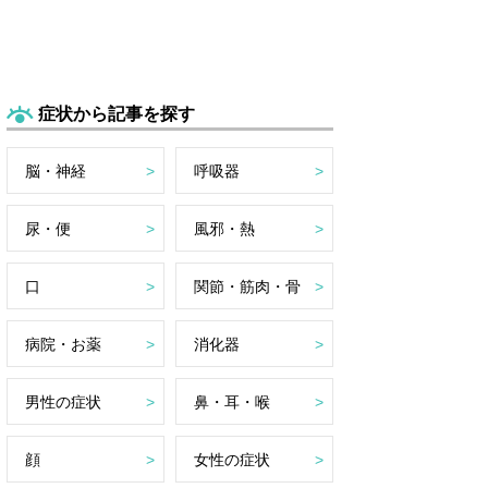
症状から記事を探す
脳・神経
呼吸器
尿・便
風邪・熱
口
関節・筋肉・骨
病院・お薬
消化器
男性の症状
鼻・耳・喉
顔
女性の症状