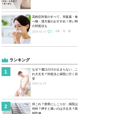
花粉症対策のすべて。市販薬・食
べ物・漢方薬のおすすめ！痒い時
の対処法も
鼻・耳・喉
2025-01-17
1
ランキング
なぜ？傷口の汁が止まらない…こ
れ大丈夫？対処法と病院に行く目
安
2020-11-19
何これ？肋骨にしこりが…病院は
何科？押すと痛いのは大丈夫？医
師監修