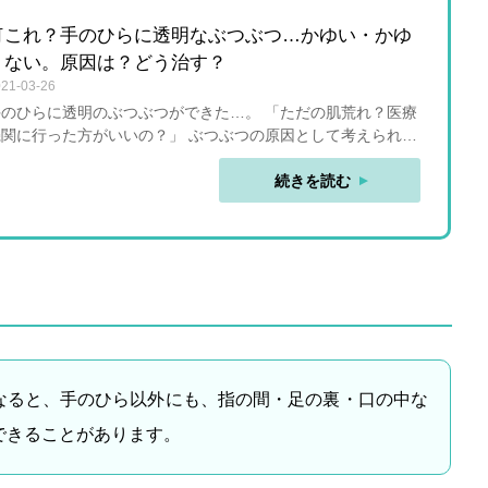
何これ？手のひらに透明なぶつぶつ…かゆい・かゆ
くない。原因は？どう治す？
21-03-26
手のひらに透明のぶつぶつができた…。 「ただの肌荒れ？医療
機関に行った方がいいの？」 ぶつぶつの原因として考えられる
病気や、対処法について解説していきます。 そのまま放置する
重症化する恐れもあるので、要注意です。 手のひらに透明な
続きを読む
ぶつぶつが…これ大丈夫？ 手のひらに透明なぶつぶつができて
も、2～3日で良くなり、そのあと特に症状を繰り返さないよう
であれば、一旦様子を見てもいいでしょう。 ただし、「何度も
同じような症状が現れる」「症状が徐々に悪化している」場合
は病気の可能性があります。早めに皮膚科で検査を受けるとい
いでしょう。 注意！市販薬で済ませると悪化する可能性が…
手のひらのブツブツや湿疹はハンドクリームや市販薬で済ませ
ることが多いですが、ケアが間違っていると悪化することが多
療機関では診察によって、病気や症状に合った薬を
なると、手のひら以外にも、指の間・足の裏・口の中な
処方してくれます。 手はよく使う部分なので、悪化すると快方
までに時間がかかってしまいます。 ただの肌荒れと思わずに、
できることがあります。
めの受診をおすすめします。 皮膚科を探す 透明なぶつぶつ
 手のひらできる透明なぶつぶつは 汗疱（異汗性湿