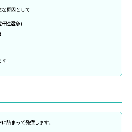
主な原因として
異汗性湿疹）
病
ます。
中に詰まって発症
します。