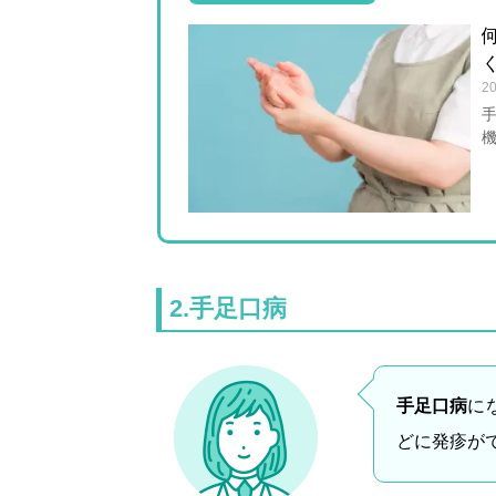
20
と
2.手足口病
いです。 医
手足口病
に
どに発疹が
早
の原因は？