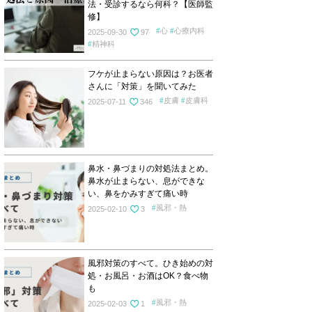
法・受診するなら何科？【医師監
修】
心
心療内科
2025-09-30
97
精神科
フケが止まらない原因は？お医者
さんに「対策」を聞いてみた
皮膚
皮膚科
2025-07-11
346
鼻水・鼻づまりの対処法まとめ。
鼻水が止まらない、息ができな
い、鼻をかみすぎて痛い時
風邪・熱
2025-02-10
3
風邪対策のすべて。ひき始めの対
処・お風呂・お酒はOK？食べ物
も
風邪・熱
2025-02-03
1