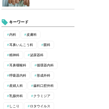
キーワード
内科
皮膚科
耳鼻いんこう科
眼科
精神科
泌尿器科
耳鼻咽喉科
循環器内科
呼吸器内科
形成外科
産婦人科
歯科口腔外科
乳腺外科
クラミジア
しこり
ロタウイルス