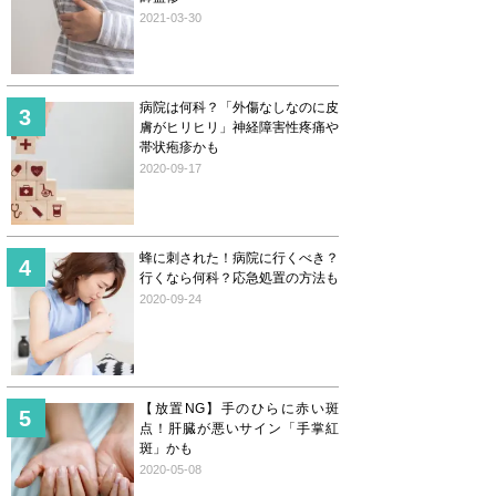
2021-03-30
病院は何科？「外傷なしなのに皮
膚がヒリヒリ」神経障害性疼痛や
帯状疱疹かも
2020-09-17
蜂に刺された！病院に行くべき？
行くなら何科？応急処置の方法も
2020-09-24
【放置NG】手のひらに赤い斑
点！肝臓が悪いサイン「手掌紅
斑」かも
2020-05-08