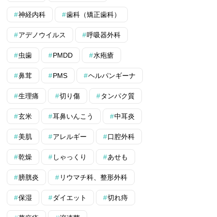
神経内科
歯科（矯正歯科）
アデノウイルス
呼吸器外科
虫歯
PMDD
水疱瘡
鼻茸
PMS
ヘルパンギーナ
生理痛
切り傷
タンパク質
玄米
耳鼻いんこう
中耳炎
美肌
アレルギー
口腔外科
乾燥
しゃっくり
あせも
膀胱炎
リウマチ科、整形外科
保湿
ダイエット
切れ痔