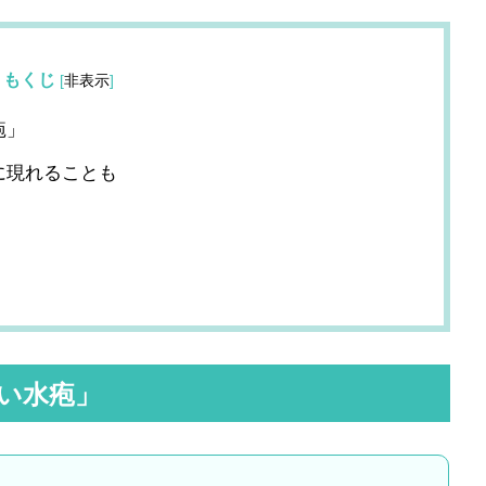
もくじ
[
非表示
]
疱」
に現れることも
い水疱」