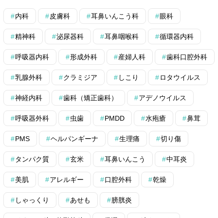
内科
皮膚科
耳鼻いんこう科
眼科
精神科
泌尿器科
耳鼻咽喉科
循環器内科
呼吸器内科
形成外科
産婦人科
歯科口腔外科
乳腺外科
クラミジア
しこり
ロタウイルス
神経内科
歯科（矯正歯科）
アデノウイルス
呼吸器外科
虫歯
PMDD
水疱瘡
鼻茸
PMS
ヘルパンギーナ
生理痛
切り傷
タンパク質
玄米
耳鼻いんこう
中耳炎
美肌
アレルギー
口腔外科
乾燥
しゃっくり
あせも
膀胱炎