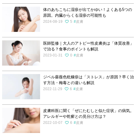
体のあちこちに湿疹が出てかゆい！よくある5つの
原因。内臓からくる湿疹の可能性も
2024-08-19
5
皮膚
医師監修｜大人のアトピー性皮膚炎は「体質改善」
で治る？食事のポイントも解説
2023-01-31
0
皮膚
ジベル薔薇色粃糠疹は「ストレス」が原因？早く治
す方法・梅毒との違いも解説
2022-11-29
6
皮膚
皮膚科医に聞く「ぜにたむしと似た症状」の病気。
アレルギーや乾癬との見分け方は？
2022-10-07
6
皮膚