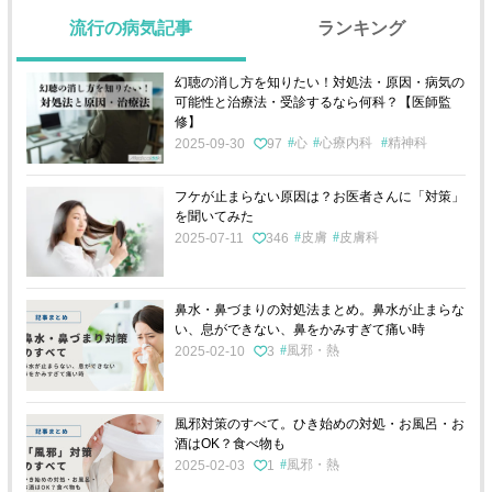
流行の病気記事
ランキング
幻聴の消し方を知りたい！対処法・原因・病気の
可能性と治療法・受診するなら何科？【医師監
修】
心
心療内科
精神科
2025-09-30
97
フケが止まらない原因は？お医者さんに「対策」
を聞いてみた
皮膚
皮膚科
2025-07-11
346
鼻水・鼻づまりの対処法まとめ。鼻水が止まらな
い、息ができない、鼻をかみすぎて痛い時
風邪・熱
2025-02-10
3
風邪対策のすべて。ひき始めの対処・お風呂・お
酒はOK？食べ物も
風邪・熱
2025-02-03
1