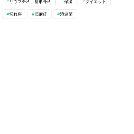
リウマチ科、整形外科
保湿
ダイエット
切れ痔
蕁麻疹
溶連菌