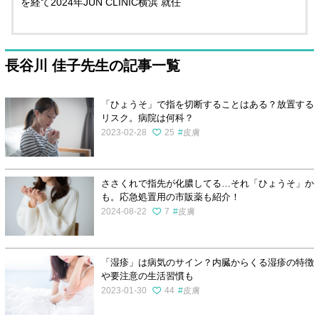
を経て2024年JUN CLINIC横浜 就任
長谷川 佳子先生の記事一覧
「ひょうそ」で指を切断することはある？放置する
リスク。病院は何科？
2023-02-28
25
皮膚
ささくれで指先が化膿してる…それ「ひょうそ」か
も。応急処置用の市販薬も紹介！
2024-08-22
7
皮膚
「湿疹」は病気のサイン？内臓からくる湿疹の特徴
や要注意の生活習慣も
2023-01-30
44
皮膚