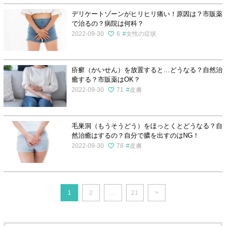
デリケートゾーンがヒリヒリ痛い！原因は？市販薬
で治るの？病院は何科？
2022-09-30
6
女性の症状
疥癬（かいせん）を放置すると…どうなる？自然治
癒する？市販薬はOK？
2022-09-30
71
皮膚
毛巣洞（もうそうどう）をほっとくとどうなる？自
然治癒はするの？自分で膿を出すのはNG！
2022-09-30
78
皮膚
1
2
…
21
>