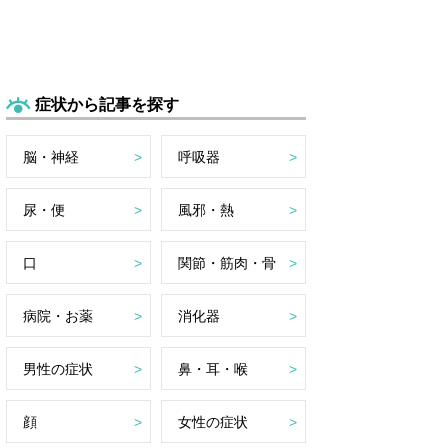
症状から記事を探す
脳・神経
呼吸器
尿・便
風邪・熱
口
関節・筋肉・骨
病院・お薬
消化器
男性の症状
鼻・耳・喉
顔
女性の症状