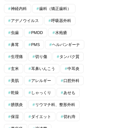
神経内科
歯科（矯正歯科）
アデノウイルス
呼吸器外科
虫歯
PMDD
水疱瘡
鼻茸
PMS
ヘルパンギーナ
生理痛
切り傷
タンパク質
玄米
耳鼻いんこう
中耳炎
美肌
アレルギー
口腔外科
乾燥
しゃっくり
あせも
膀胱炎
リウマチ科、整形外科
保湿
ダイエット
切れ痔