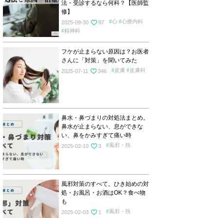
法・受診するなら何科？【医師監
修】
心
心療内科
2025-09-30
97
精神科
フケが止まらない原因は？お医者
さんに「対策」を聞いてみた
皮膚
皮膚科
2025-07-11
346
鼻水・鼻づまりの対処法まとめ。
鼻水が止まらない、息ができな
い、鼻をかみすぎて痛い時
風邪・熱
2025-02-10
3
風邪対策のすべて。ひき始めの対
処・お風呂・お酒はOK？食べ物
も
風邪・熱
2025-02-03
1