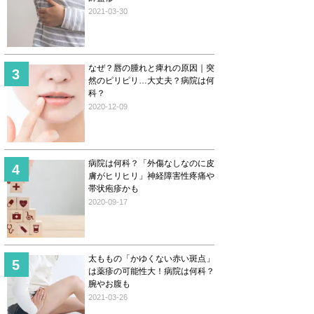
2021-03-30
なぜ？唇の腫れと痺れの原因｜突
然のピリピリ…大丈夫？病院は何
科？
2020-12-09
病院は何科？「外傷なしなのに皮
膚がヒリヒリ」神経障害性疼痛や
帯状疱疹かも
2020-09-17
太ももの「かゆくない赤い斑点」
は薬疹の可能性大！病院は何科？
腕やお腹も
2021-03-26