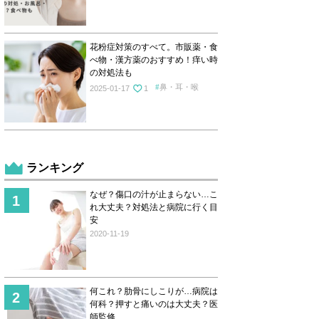
花粉症対策のすべて。市販薬・食
べ物・漢方薬のおすすめ！痒い時
の対処法も
鼻・耳・喉
2025-01-17
1
ランキング
なぜ？傷口の汁が止まらない…こ
れ大丈夫？対処法と病院に行く目
安
2020-11-19
何これ？肋骨にしこりが…病院は
何科？押すと痛いのは大丈夫？医
師監修