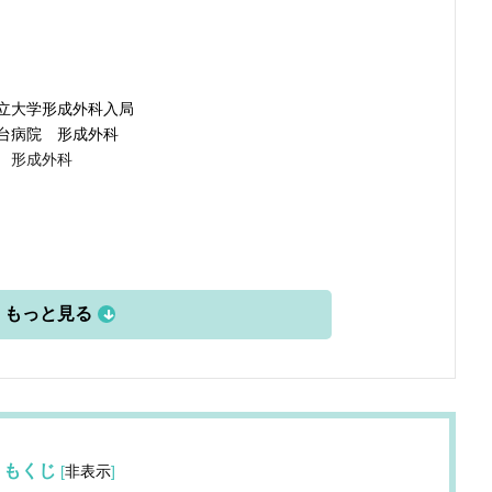
立大学形成外科入局
台病院 形成外科
 形成外科
もくじ
[
非表示
]