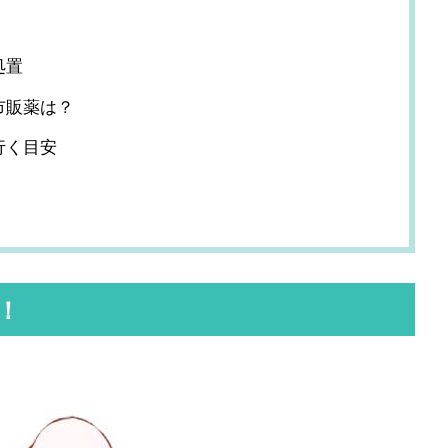
処置
市販薬は？
行く目安
！