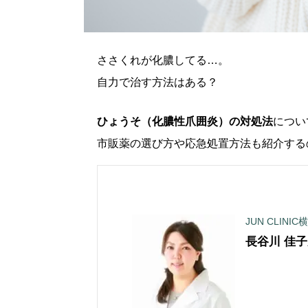
ささくれが化膿してる…。
自力で治す方法はある？
ひょうそ（化膿性爪囲炎）の対処法
につい
市販薬の選び方や応急処置方法も紹介する
JUN CLINIC
長谷川 佳子