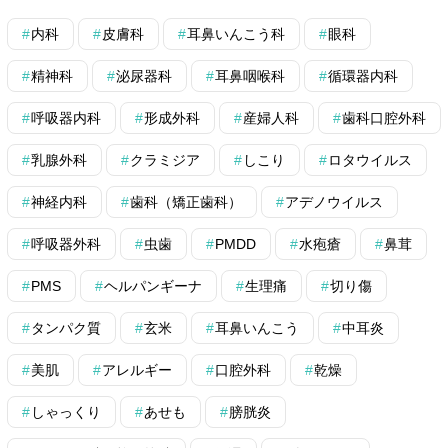
内科
皮膚科
耳鼻いんこう科
眼科
精神科
泌尿器科
耳鼻咽喉科
循環器内科
呼吸器内科
形成外科
産婦人科
歯科口腔外科
乳腺外科
クラミジア
しこり
ロタウイルス
神経内科
歯科（矯正歯科）
アデノウイルス
呼吸器外科
虫歯
PMDD
水疱瘡
鼻茸
PMS
ヘルパンギーナ
生理痛
切り傷
タンパク質
玄米
耳鼻いんこう
中耳炎
美肌
アレルギー
口腔外科
乾燥
しゃっくり
あせも
膀胱炎