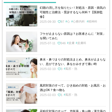
幻聴の消し方を知りたい！対処法・原因・病気の
可能性と治療法・受診するなら何科？【医師監
修】
心
心療内科
精神科
2025-09-30
97
フケが止まらない原因は？お医者さんに「対策」
を聞いてみた
皮膚
皮膚科
2025-07-11
346
鼻水・鼻づまりの対処法まとめ。鼻水が止まらな
い、息ができない、鼻をかみすぎて痛い時
風邪・熱
2025-02-10
3
風邪対策のすべて。ひき始めの対処・お風呂・お
酒はOK？食べ物も
風邪・熱
2025-02-03
1
花粉症対策のすべて。市販薬・食べ物・漢方薬の