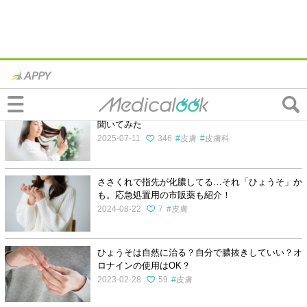
その他皮膚の症状の記事一覧
フケが止まらない原因は？お医者さんに「対策」を
聞いてみた
2025-07-11
346
皮膚
皮膚科
ささくれで指先が化膿してる…それ「ひょうそ」か
も。応急処置用の市販薬も紹介！
2024-08-22
7
皮膚
ひょうそは自然に治る？自分で膿抜きしていい？オ
ロナインの使用はOK？
2023-02-28
59
皮膚