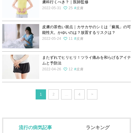
膚科行くべき？｜医師監修
2022-05-31
25
皮膚
皮膚の茶色い斑点｜カサカサのシミは「癜風」の可
能性大。かゆいのは？放置するリスクは？
2022-05-24
11
皮膚
またずれでヒリヒリ！ツライ痛みを和らげるアイテ
ムと予防法
2022-04-26
12
皮膚
1
2
…
4
>
流行の病気記事
ランキング