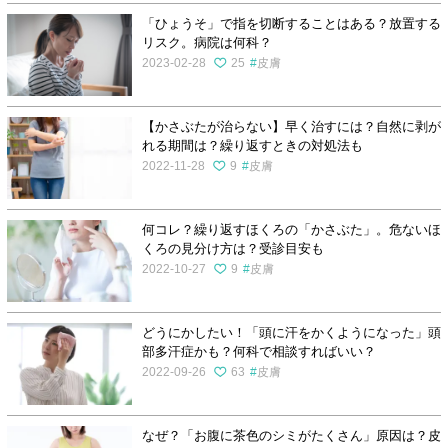
「ひょうそ」で指を切断することはある？放置する
リスク。病院は何科？
2023-02-28
25
皮膚
【かさぶたが治らない】早く治すには？自然に剥が
れる期間は？繰り返すときの対処法も
2022-11-28
9
皮膚
何コレ？繰り返すほくろの「かさぶた」。危ないほ
くろの見分け方は？受診目安も
2022-10-27
9
皮膚
どうにかしたい！「頭に汗をかくようになった」頭
部多汗症かも？何科で相談すればいい？
2022-09-26
63
皮膚
なぜ？「お腹に茶色のシミがたくさん」原因は？皮