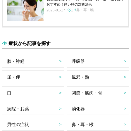
おすすめ！痒い時の対処法も
鼻・耳・喉
2025-01-17
1
症状から記事を探す
脳・神経
呼吸器
尿・便
風邪・熱
口
関節・筋肉・骨
病院・お薬
消化器
男性の症状
鼻・耳・喉