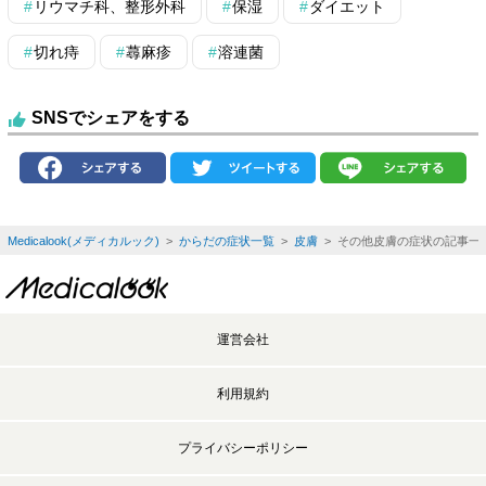
リウマチ科、整形外科
保湿
ダイエット
切れ痔
蕁麻疹
溶連菌
SNSでシェアをする
Medicalook(メディカルック)
>
からだの症状一覧
>
皮膚
> その他皮膚の症状の記事一
運営会社
利用規約
プライバシーポリシー