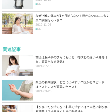
PR
なぜ？喉の痛みが1ヶ月治らない！熱がないのに…大丈
夫？病院行くべき？
2019-11-06
PR
関連記事
黄疸は腕や手のひらにも出る！打撲との違いや見分け
方。原因となる病気も
2021-07-16
白斑の初期症状｜どこに出やすい？拡がるスピード
は？ストレスが原因のケースも
2021-03-26
【かさぶたが治らない】早く治すには？自然に剥がれ
る期間は？繰り返すときの対処法も