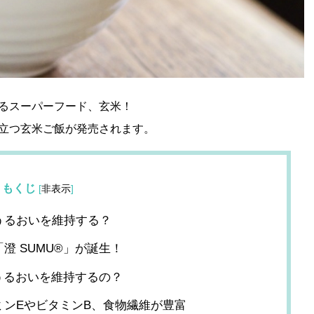
るスーパーフード、玄米！
立つ玄米ご飯が発売されます。
もくじ
[
非表示
]
うるおいを維持する？
澄 SUMU®」が誕生！
のうるおいを維持するの？
ミンEやビタミンB、食物繊維が豊富