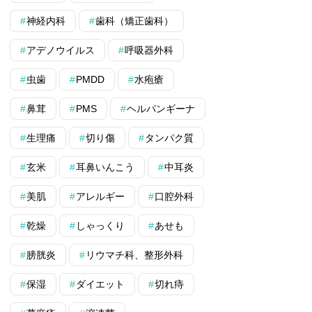
神経内科
歯科（矯正歯科）
アデノウイルス
呼吸器外科
虫歯
PMDD
水疱瘡
鼻茸
PMS
ヘルパンギーナ
生理痛
切り傷
タンパク質
玄米
耳鼻いんこう
中耳炎
美肌
アレルギー
口腔外科
乾燥
しゃっくり
あせも
膀胱炎
リウマチ科、整形外科
保湿
ダイエット
切れ痔