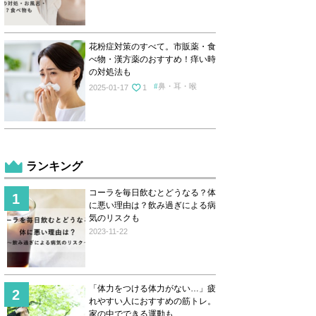
花粉症対策のすべて。市販薬・食
べ物・漢方薬のおすすめ！痒い時
の対処法も
鼻・耳・喉
2025-01-17
1
ランキング
コーラを毎日飲むとどうなる？体
に悪い理由は？飲み過ぎによる病
気のリスクも
2023-11-22
「体力をつける体力がない…」疲
れやすい人におすすめの筋トレ。
家の中でできる運動も