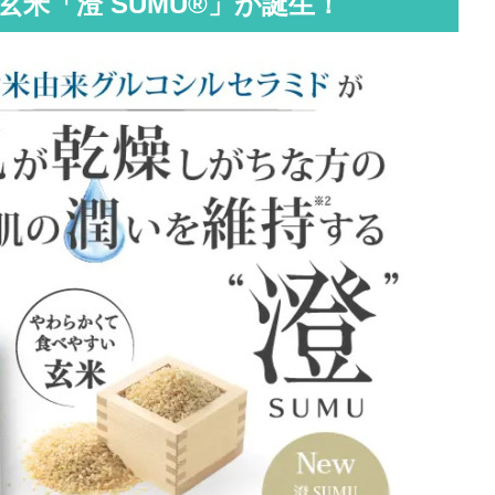
米「澄 SUMU®」が誕生！