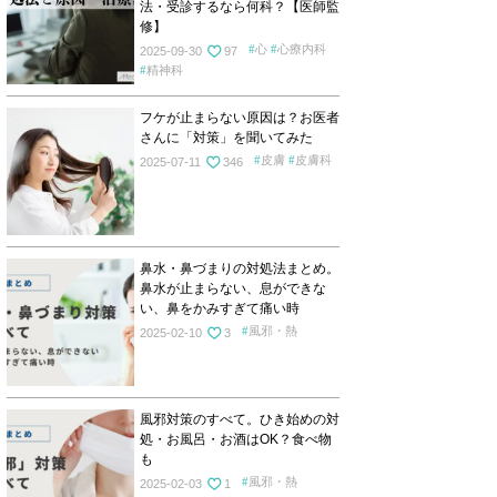
法・受診するなら何科？【医師監
修】
心
心療内科
2025-09-30
97
精神科
フケが止まらない原因は？お医者
さんに「対策」を聞いてみた
皮膚
皮膚科
2025-07-11
346
鼻水・鼻づまりの対処法まとめ。
鼻水が止まらない、息ができな
い、鼻をかみすぎて痛い時
風邪・熱
2025-02-10
3
風邪対策のすべて。ひき始めの対
処・お風呂・お酒はOK？食べ物
も
風邪・熱
2025-02-03
1