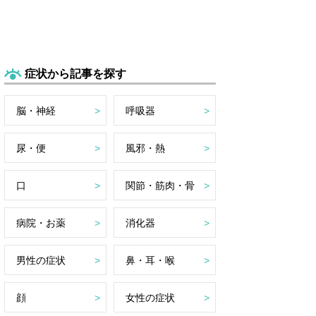
症状から記事を探す
脳・神経
呼吸器
尿・便
風邪・熱
口
関節・筋肉・骨
病院・お薬
消化器
男性の症状
鼻・耳・喉
顔
女性の症状