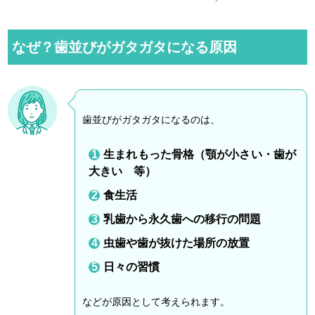
M
u
なぜ？歯並びがガタガタになる原因
t
e
歯並びがガタガタになるのは、
生まれもった骨格（顎が小さい・歯が
大きい 等）
食生活
乳歯から永久歯への移行の問題
虫歯や歯が抜けた場所の放置
日々の習慣
などが原因として考えられます。