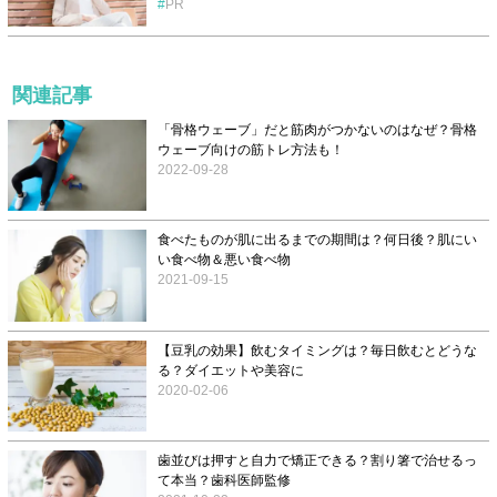
PR
関連記事
「骨格ウェーブ」だと筋肉がつかないのはなぜ？骨格
ウェーブ向けの筋トレ方法も！
2022-09-28
食べたものが肌に出るまでの期間は？何日後？肌にい
い食べ物＆悪い食べ物
2021-09-15
【豆乳の効果】飲むタイミングは？毎日飲むとどうな
る？ダイエットや美容に
2020-02-06
歯並びは押すと自力で矯正できる？割り箸で治せるっ
て本当？歯科医師監修