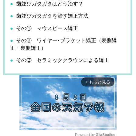
歯並びガタガタはどう治す？
歯並びガタガタを治す矯正方法
その① マウスピース矯正
その② ワイヤー･ブラケット矯正（表側矯
正・裏側矯正）
その③ セラミッククラウンによる矯正
もっと見る
arrow_forward_ios
Powered by 
GliaStudios