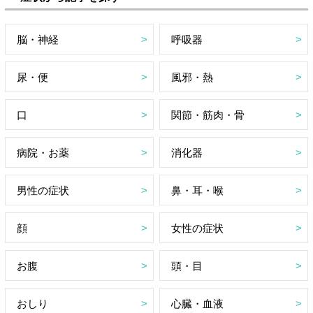
脳・神経
呼吸器
尿・便
風邪・熱
口
関節・筋肉・骨
病院・お薬
消化器
男性の症状
鼻・耳・喉
顔
女性の症状
お腹
頭・目
おしり
心臓・血液