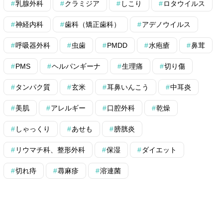
乳腺外科
クラミジア
しこり
ロタウイルス
神経内科
歯科（矯正歯科）
アデノウイルス
呼吸器外科
虫歯
PMDD
水疱瘡
鼻茸
PMS
ヘルパンギーナ
生理痛
切り傷
タンパク質
玄米
耳鼻いんこう
中耳炎
美肌
アレルギー
口腔外科
乾燥
しゃっくり
あせも
膀胱炎
リウマチ科、整形外科
保湿
ダイエット
切れ痔
蕁麻疹
溶連菌