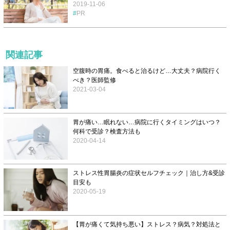
2019-11-06
PR
関連記事
空腹時の胃痛。食べると治るけど…大丈夫？病院行く
べき？医師監修
2021-03-04
胃が痛い…眠れない…病院に行くタイミングはいつ？
何科で受診？検査方法も
2020-04-14
ストレス性胃腸炎の症状セルフチェック｜治し方&受診
目安も
2020-05-19
【胃が痛くて気持ち悪い】ストレス？病気？対処法と