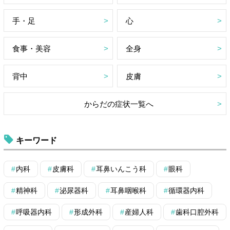
手・足
心
食事・美容
全身
背中
皮膚
からだの症状一覧へ
キーワード
内科
皮膚科
耳鼻いんこう科
眼科
精神科
泌尿器科
耳鼻咽喉科
循環器内科
呼吸器内科
形成外科
産婦人科
歯科口腔外科