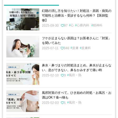
幻聴の消し方を知りたい！対処法・原因・病気の
可能性と治療法・受診するなら何科？【医師監
修】
心
心療内科
精神科
2025-09-30
97
フケが止まらない原因は？お医者さんに「対策」
を聞いてみた
皮膚
皮膚科
2025-07-11
346
鼻水・鼻づまりの対処法まとめ。鼻水が止まらな
い、息ができない、鼻をかみすぎて痛い時
風邪・熱
2025-02-10
3
風邪対策のすべて。ひき始めの対処・お風呂・お
酒はOK？食べ物も
風邪・熱
2025-02-03
1