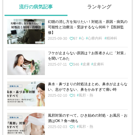
流行の病気記事
ランキング
幻聴の消し方を知りたい！対処法・原因・病気の
可能性と治療法・受診するなら何科？【医師監
修】
心
心療内科
精神科
2025-09-30
97
フケが止まらない原因は？お医者さんに「対策」
を聞いてみた
皮膚
皮膚科
2025-07-11
346
鼻水・鼻づまりの対処法まとめ。鼻水が止まらな
い、息ができない、鼻をかみすぎて痛い時
風邪・熱
2025-02-10
3
風邪対策のすべて。ひき始めの対処・お風呂・お
酒はOK？食べ物も
風邪・熱
2025-02-03
1