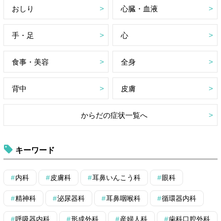
おしり
心臓・血液
手・足
心
食事・美容
全身
背中
皮膚
からだの症状一覧へ
キーワード
内科
皮膚科
耳鼻いんこう科
眼科
精神科
泌尿器科
耳鼻咽喉科
循環器内科
呼吸器内科
形成外科
産婦人科
歯科口腔外科