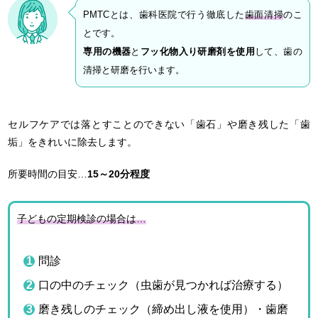
PMTCとは、歯科医院で行う徹底した
歯面清掃
のこ
とです。
専用の機器
と
フッ化物入り研磨剤を使用
して、歯の
清掃と研磨を行います。
セルフケアでは落とすことのできない「歯石」や磨き残した「歯
垢」をきれいに除去します。
所要時間の目安…
15～20分程度
子どもの定期検診の場合は…
問診
口の中のチェック（虫歯が見つかれば治療する）
磨き残しのチェック（締め出し液を使用）・歯磨