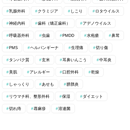
乳腺外科
クラミジア
しこり
ロタウイルス
神経内科
歯科（矯正歯科）
アデノウイルス
呼吸器外科
虫歯
PMDD
水疱瘡
鼻茸
PMS
ヘルパンギーナ
生理痛
切り傷
タンパク質
玄米
耳鼻いんこう
中耳炎
美肌
アレルギー
口腔外科
乾燥
しゃっくり
あせも
膀胱炎
リウマチ科、整形外科
保湿
ダイエット
切れ痔
蕁麻疹
溶連菌