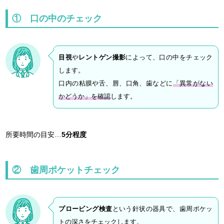
① 口の中のチェック
目視
や
レントゲン撮影
によって、口の中をチェック
します。
口内の粘膜や舌、唇、口角、歯などに
「異常がない
かどうか」を確認
します。
所要時間の目安…
5分程度
② 歯周ポケットチェック
プロービング検査
という針状の器具で、歯周ポケッ
トの深さをチェックします。