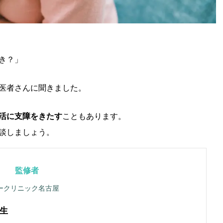
き？」
医者さんに聞きました。
活に支障をきたす
こともあります。
談しましょう。
監修者
ークリニック名古屋
生