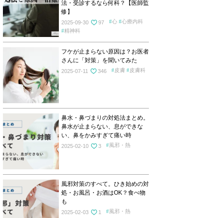
法・受診するなら何科？【医師監
修】
心
心療内科
2025-09-30
97
精神科
フケが止まらない原因は？お医者
さんに「対策」を聞いてみた
皮膚
皮膚科
2025-07-11
346
鼻水・鼻づまりの対処法まとめ。
鼻水が止まらない、息ができな
い、鼻をかみすぎて痛い時
風邪・熱
2025-02-10
3
風邪対策のすべて。ひき始めの対
処・お風呂・お酒はOK？食べ物
も
風邪・熱
2025-02-03
1