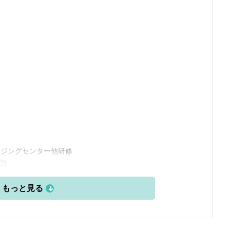
了
務
イジングセンター他研修
開設