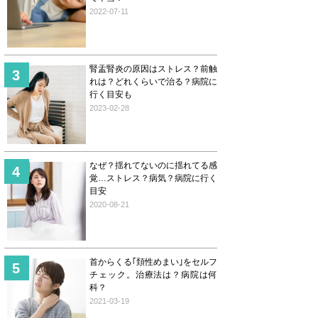
2022-07-11
腎盂腎炎の原因はストレス？前触
れは？どれくらいで治る？病院に
行く目安も
2023-02-28
なぜ？揺れてないのに揺れてる感
覚…ストレス？病気？病院に行く
目安
2020-08-21
首からくる｢頚性めまい｣をセルフ
チェック。治療法は？病院は何
科？
2021-03-19