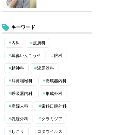
キーワード
内科
皮膚科
耳鼻いんこう科
眼科
精神科
泌尿器科
耳鼻咽喉科
循環器内科
呼吸器内科
形成外科
産婦人科
歯科口腔外科
乳腺外科
クラミジア
しこり
ロタウイルス