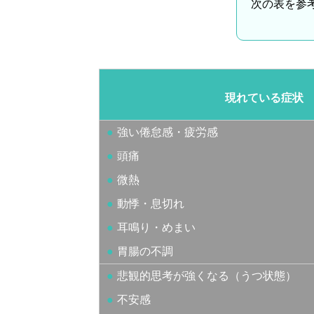
次の表を参
現れている症状
強い倦怠感・疲労感
頭痛
微熱
動悸・息切れ
耳鳴り・めまい
胃腸の不調
悲観的思考が強くなる（うつ状態）
不安感