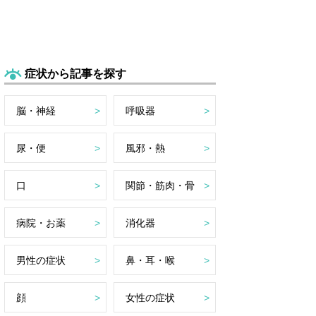
症状から記事を探す
脳・神経
呼吸器
尿・便
風邪・熱
口
関節・筋肉・骨
病院・お薬
消化器
男性の症状
鼻・耳・喉
顔
女性の症状