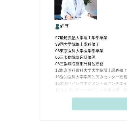
経歴
’97慶應義塾大学理工学部卒業
’99同大学院修士課程修了
’06東京医科大学医学部卒業
’06三楽病院臨床研修医
’08三楽病院整形外科他勤務
’12東京医科歯科大学大学院博士課程修
’13愛知医科大学学際的痛みセンター勤
’15米国ペインマネジメント＆アンチエ
’16フェリシティークリニック名古屋 