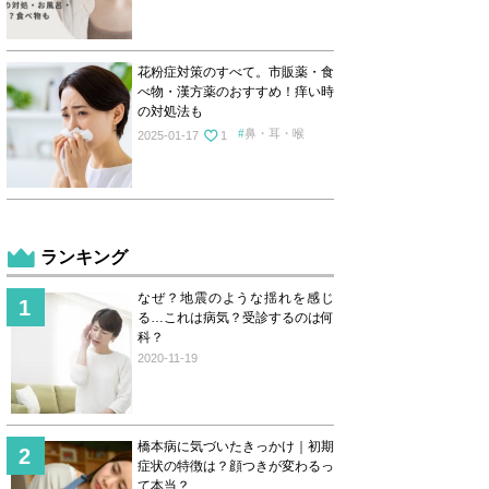
花粉症対策のすべて。市販薬・食
べ物・漢方薬のおすすめ！痒い時
の対処法も
鼻・耳・喉
2025-01-17
1
ランキング
なぜ？地震のような揺れを感じ
る…これは病気？受診するのは何
科？
2020-11-19
橋本病に気づいたきっかけ｜初期
症状の特徴は？顔つきが変わるっ
て本当？