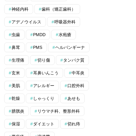
神経内科
歯科（矯正歯科）
アデノウイルス
呼吸器外科
虫歯
PMDD
水疱瘡
鼻茸
PMS
ヘルパンギーナ
生理痛
切り傷
タンパク質
玄米
耳鼻いんこう
中耳炎
美肌
アレルギー
口腔外科
乾燥
しゃっくり
あせも
膀胱炎
リウマチ科、整形外科
保湿
ダイエット
切れ痔