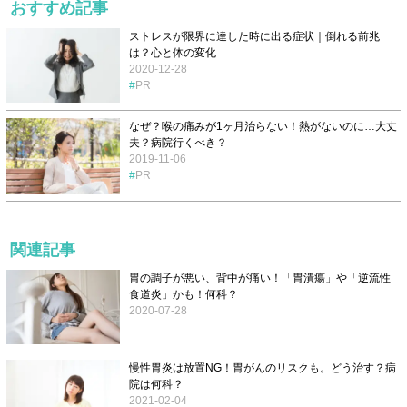
おすすめ記事
ストレスが限界に達した時に出る症状｜倒れる前兆
は？心と体の変化
2020-12-28
PR
なぜ？喉の痛みが1ヶ月治らない！熱がないのに…大丈
夫？病院行くべき？
2019-11-06
PR
関連記事
胃の調子が悪い、背中が痛い！「胃潰瘍」や「逆流性
食道炎」かも！何科？
2020-07-28
慢性胃炎は放置NG！胃がんのリスクも。どう治す？病
院は何科？
2021-02-04