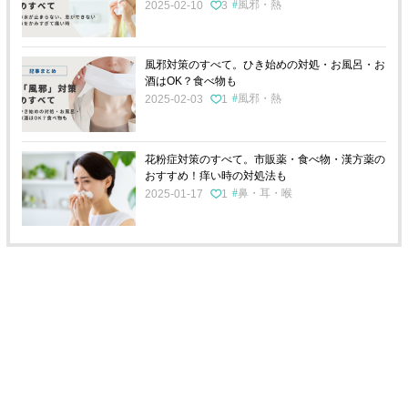
風邪・熱
2025-02-10
3
風邪対策のすべて。ひき始めの対処・お風呂・お
酒はOK？食べ物も
風邪・熱
2025-02-03
1
花粉症対策のすべて。市販薬・食べ物・漢方薬の
おすすめ！痒い時の対処法も
鼻・耳・喉
2025-01-17
1