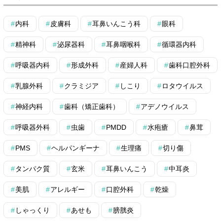
内科
皮膚科
耳鼻いんこう科
眼科
精神科
泌尿器科
耳鼻咽喉科
循環器内科
呼吸器内科
形成外科
産婦人科
歯科口腔外科
乳腺外科
クラミジア
しこり
ロタウイルス
神経内科
歯科（矯正歯科）
アデノウイルス
呼吸器外科
虫歯
PMDD
水疱瘡
鼻茸
PMS
ヘルパンギーナ
生理痛
切り傷
タンパク質
玄米
耳鼻いんこう
中耳炎
美肌
アレルギー
口腔外科
乾燥
しゃっくり
あせも
膀胱炎