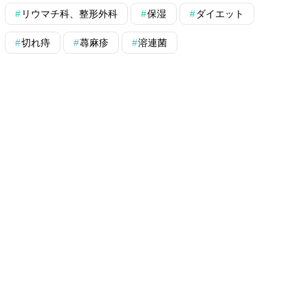
リウマチ科、整形外科
保湿
ダイエット
切れ痔
蕁麻疹
溶連菌