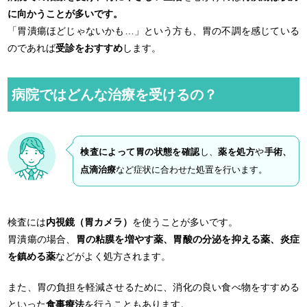
に向かうことが多いです。
「胃潰瘍ほどじゃないかも…」という方も、胃の不調を感じている
のであれば
受診をおすすめ
します。
病院ではどんな治療を受けるの？
検査によって胃の状態を確認
し、
薬を処方
や
手術、
点滴治療
など症状に合わせた処置を行います。
検査には
内視鏡（胃カメラ）
を使うことが多いです。
胃潰瘍の場合、
胃の粘膜を増やす薬、胃酸の分泌を抑える薬、炎症
を鎮める薬
などがよく処方されます。
また、胃の負担を軽減させるために、消化の良い食べ物をすすめる
といった
食事療法
を行うこともあります。