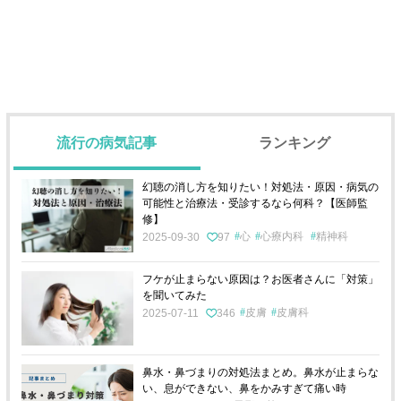
流行の病気記事
ランキング
幻聴の消し方を知りたい！対処法・原因・病気の
可能性と治療法・受診するなら何科？【医師監
修】
心
心療内科
精神科
2025-09-30
97
フケが止まらない原因は？お医者さんに「対策」
を聞いてみた
皮膚
皮膚科
2025-07-11
346
鼻水・鼻づまりの対処法まとめ。鼻水が止まらな
い、息ができない、鼻をかみすぎて痛い時