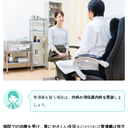
胃潰瘍を疑う場合は、
内科か消化器内科を受診
しま
しょう。
病院での治療を受け、胃にやさしい生活
を心がければ
胃潰瘍は快方