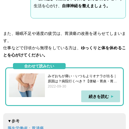
生活を心がけ、
自律神経を整えましょう。
また、睡眠不足や過度の疲労は、胃潰瘍の改善を遅らせてしまいま
す。
仕事などで日頃から無理をしている方は、
ゆっくりと体を休めるこ
とを心がけてください。
合わせて読みたい
みぞおちが痛い・いつもよりオナラが出る｜
原因は？病院行くべき？【便秘・胃炎・胃潰
瘍など】
2022-09-30
続きを読む
▼参考
厚生労働省：胃潰瘍