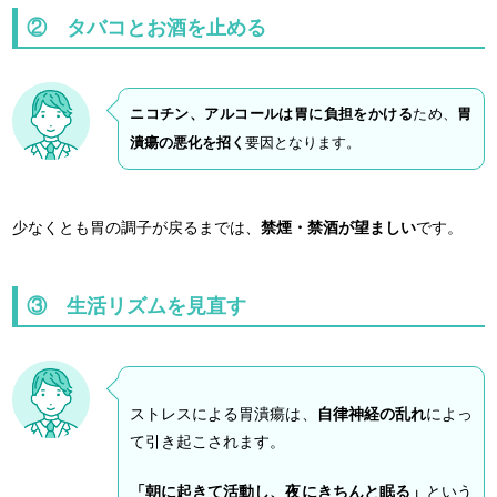
② タバコとお酒を止める
ニコチン、アルコールは胃に負担をかける
ため、
胃
潰瘍の悪化を招く
要因となります。
少なくとも胃の調子が戻るまでは、
禁煙・禁酒が望ましい
です。
③ 生活リズムを見直す
ストレスによる胃潰瘍は、
自律神経の乱れ
によっ
て引き起こされます。
「朝に起きて活動し、夜にきちんと眠る」
という