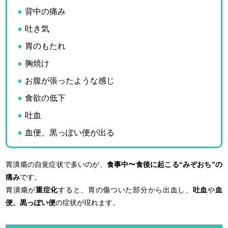
背中の痛み
吐き気
胃のもたれ
胸焼け
お腹が張ったような感じ
食欲の低下
吐血
血便、黒っぽい便が出る
胃潰瘍の自覚症状で多いのが、
食事中〜食後に起こる“みぞおち”の
痛み
です。
胃潰瘍が
重症化
すると、胃の傷ついた部分から出血し、
吐血
や
血
便、黒っぽい便
の症状が現れます。