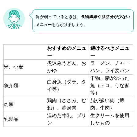
胃が弱っているときは、
食物繊維や脂肪分が少ない
メニュー
を心がけましょう。
おすすめのメニュ
避けるべきメニュ
ー
ー
煮込みうどん、お
ラーメン、チャー
米、小麦
かゆ
ハン、ライ麦パン
干物、脂がのった
白身魚（タラ、タ
魚介類
魚（トロ、うなぎ
イ等）
等）
鶏肉（ささみ、む
脂が多い肉（豚
肉類
ね）、赤身肉
肉、牛肉）
温めた牛乳、プリ
生クリームを使用
乳製品
ン
したもの