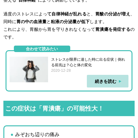
整える
“自律神経”
によって調節しています。
過度のストレスによっ
て自律神経が乱れる
と、
胃酸の分泌が増え
、
同時に
胃の中の血液量
と
粘液の分泌量が低下
します。
これにより、胃酸から胃を守りきれなくなって
胃潰瘍を発症する
の
です。
合わせて読みたい
ストレスが限界に達した時に出る症状｜倒れ
る前兆は？心と体の変化
2020-12-28
続きを読む
この症状は「胃潰瘍」の可能性大！
みぞおち辺りの痛み