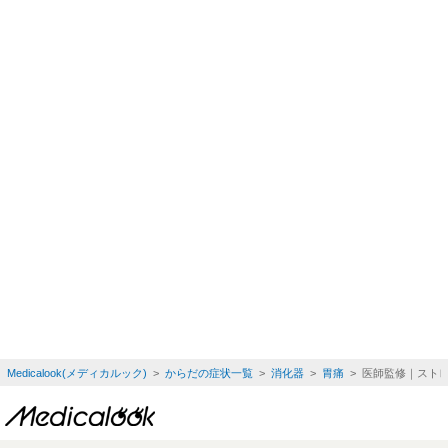
Medicalook(メディカルック)
>
からだの症状一覧
>
消化器
>
胃痛
> 医師監修｜スト