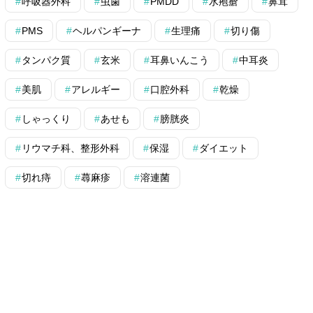
呼吸器外科
虫歯
PMDD
水疱瘡
鼻茸
PMS
ヘルパンギーナ
生理痛
切り傷
タンパク質
玄米
耳鼻いんこう
中耳炎
美肌
アレルギー
口腔外科
乾燥
しゃっくり
あせも
膀胱炎
リウマチ科、整形外科
保湿
ダイエット
切れ痔
蕁麻疹
溶連菌