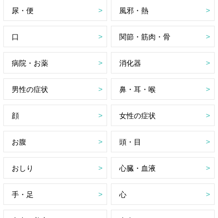
尿・便
風邪・熱
口
関節・筋肉・骨
病院・お薬
消化器
男性の症状
鼻・耳・喉
顔
女性の症状
お腹
頭・目
おしり
心臓・血液
手・足
心