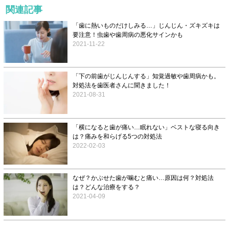
関連記事
「歯に熱いものだけしみる…」じんじん・ズキズキは
要注意！虫歯や歯周病の悪化サインかも
2021-11-22
「下の前歯がじんじんする」知覚過敏や歯周病かも。
対処法を歯医者さんに聞きました！
2021-08-31
「横になると歯が痛い…眠れない」ベストな寝る向き
は？痛みを和らげる5つの対処法
2022-02-03
なぜ？かぶせた歯が噛むと痛い…原因は何？対処法
は？どんな治療をする？
2021-04-09