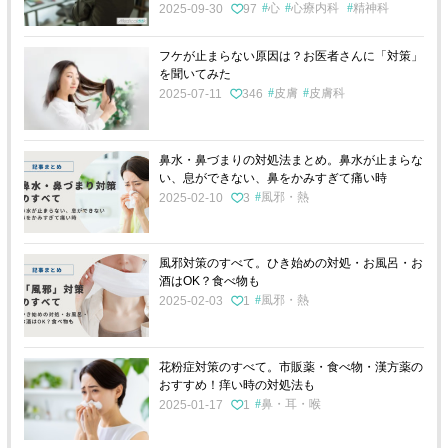
心
心療内科
精神科
2025-09-30
97
フケが止まらない原因は？お医者さんに「対策」
を聞いてみた
皮膚
皮膚科
2025-07-11
346
鼻水・鼻づまりの対処法まとめ。鼻水が止まらな
い、息ができない、鼻をかみすぎて痛い時
風邪・熱
2025-02-10
3
風邪対策のすべて。ひき始めの対処・お風呂・お
酒はOK？食べ物も
風邪・熱
2025-02-03
1
花粉症対策のすべて。市販薬・食べ物・漢方薬の
おすすめ！痒い時の対処法も
鼻・耳・喉
2025-01-17
1