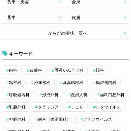
食事・美容
全身
背中
皮膚
からだの症状一覧へ
キーワード
内科
皮膚科
耳鼻いんこう科
眼科
精神科
泌尿器科
耳鼻咽喉科
循環器内科
呼吸器内科
形成外科
産婦人科
歯科口腔外科
乳腺外科
クラミジア
しこり
ロタウイルス
神経内科
歯科（矯正歯科）
アデノウイルス