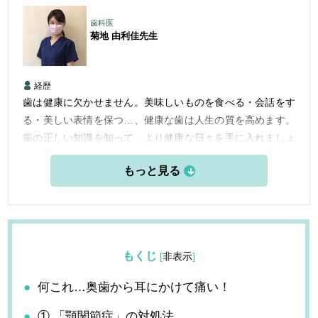
歯科医
菊地 由利佳
先生
経歴
歯は健康に欠かせません。美味しいものを食べる・会話をす
る・美しい表情を保つ…、健康な歯は人生の質を高めます。
歯の正しい知識を知って、より健康な日々を手に入れましょ
う。
もくじ
[
非表示
]
何これ…奥歯から耳にかけて痛い！
① 「顎関節症」の対処法