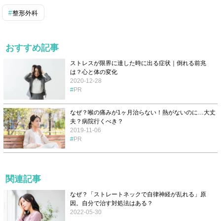
整形外科
おすすめ記事
ストレスが限界に達した時に出る症状｜倒れる前兆
は？心と体の変化
2020-12-28
PR
なぜ？喉の痛みが1ヶ月治らない！熱がないのに…大丈
夫？病院行くべき？
2019-11-06
PR
関連記事
なぜ？「ストレートネックで自律神経が乱れる」原
因。自分で治す対処法はある？
2022-05-30