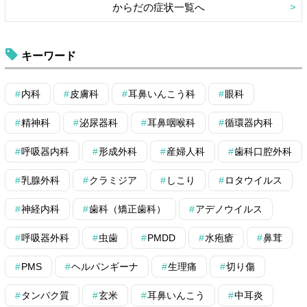
からだの症状一覧へ
キーワード
内科
皮膚科
耳鼻いんこう科
眼科
精神科
泌尿器科
耳鼻咽喉科
循環器内科
呼吸器内科
形成外科
産婦人科
歯科口腔外科
乳腺外科
クラミジア
しこり
ロタウイルス
神経内科
歯科（矯正歯科）
アデノウイルス
呼吸器外科
虫歯
PMDD
水疱瘡
鼻茸
PMS
ヘルパンギーナ
生理痛
切り傷
タンパク質
玄米
耳鼻いんこう
中耳炎