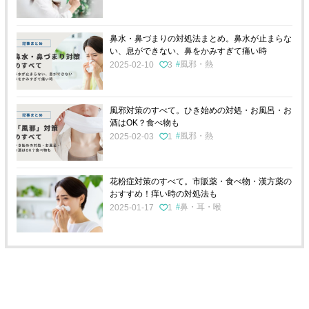
鼻水・鼻づまりの対処法まとめ。鼻水が止まらな
い、息ができない、鼻をかみすぎて痛い時
風邪・熱
2025-02-10
3
風邪対策のすべて。ひき始めの対処・お風呂・お
酒はOK？食べ物も
風邪・熱
2025-02-03
1
花粉症対策のすべて。市販薬・食べ物・漢方薬の
おすすめ！痒い時の対処法も
鼻・耳・喉
2025-01-17
1