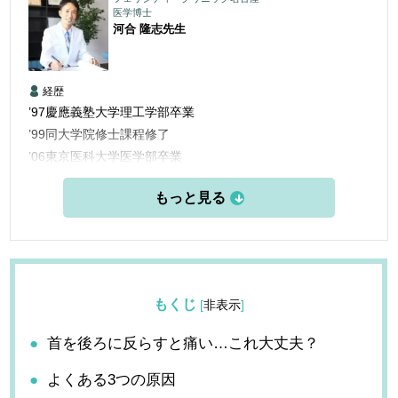
医学博士
河合 隆志
先生
経歴
’97慶應義塾大学理工学部卒業
’99同大学院修士課程修了
’06東京医科大学医学部卒業
’06三楽病院臨床研修医
’08三楽病院整形外科他勤務
’12東京医科歯科大学大学院博士課程修了
’13愛知医科大学学際的痛みセンター勤務
’15米国ペインマネジメント＆アンチエイジングセンター他研
修
もくじ
[
非表示
]
’16フェリシティークリニック名古屋 開設
首を後ろに反らすと痛い…これ大丈夫？
よくある3つの原因