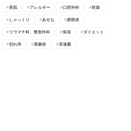
美肌
アレルギー
口腔外科
乾燥
しゃっくり
あせも
膀胱炎
リウマチ科、整形外科
保湿
ダイエット
切れ痔
蕁麻疹
溶連菌