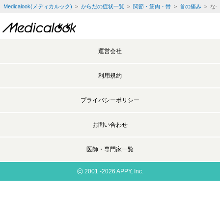
Medicalook(メディカルック)
>
からだの症状一覧
>
関節・筋肉・骨
>
首の痛み
> な
運営会社
利用規約
プライバシーポリシー
お問い合わせ
医師・専門家一覧
©
2001 -2026 APPY, Inc.