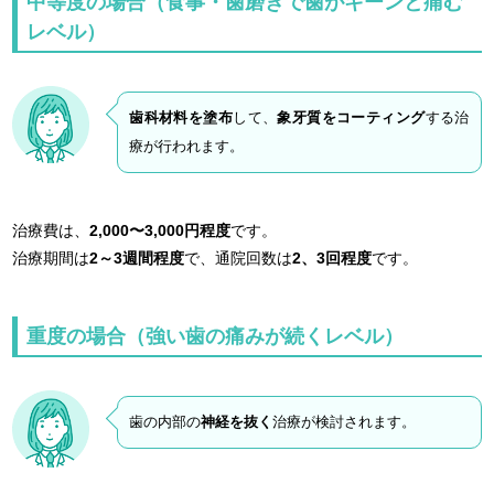
中等度の場合（食事・歯磨きで歯がキーンと痛む
レベル）
歯科材料を塗布
して、
象牙質をコーティング
する治
療が行われます。
治療費は、
2,000〜3,000円程度
です。
治療期間は
2～3週間程度
で、通院回数は
2、3回程度
です。
重度の場合（強い歯の痛みが続くレベル）
歯の内部の
神経を抜く
治療が検討されます。