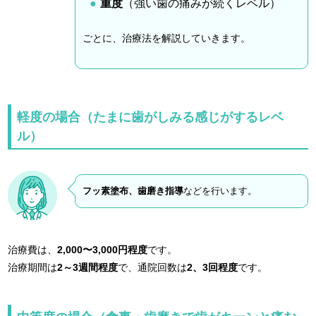
重度
（強い歯の痛みが続くレベル）
ごとに、治療法を解説していきます。
軽度の場合（たまに歯がしみる感じがするレベ
ル）
フッ素塗布、歯磨き指導
などを行います。
治療費は、
2,000〜3,000円程度
です。
治療期間は
2～3週間程度
で、通院回数は
2、3回程度
です。