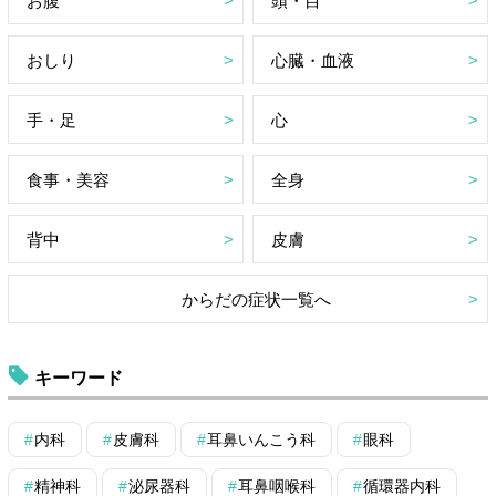
お腹
頭・目
おしり
心臓・血液
手・足
心
食事・美容
全身
背中
皮膚
からだの症状一覧へ
キーワード
内科
皮膚科
耳鼻いんこう科
眼科
精神科
泌尿器科
耳鼻咽喉科
循環器内科