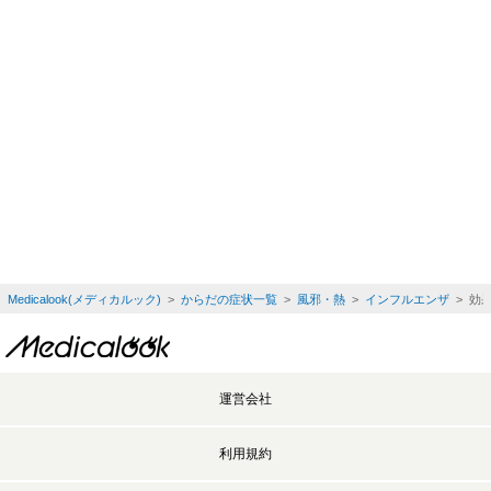
Medicalook(メディカルック)
>
からだの症状一覧
>
風邪・熱
>
インフルエンザ
> 効
運営会社
利用規約