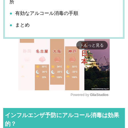
所
有効なアルコール消毒の手順
まとめ
もっと見る
arrow_forward_ios
Powered by 
GliaStudios
M
u
インフルエンザ予防にアルコール消毒は効果
t
的？
e