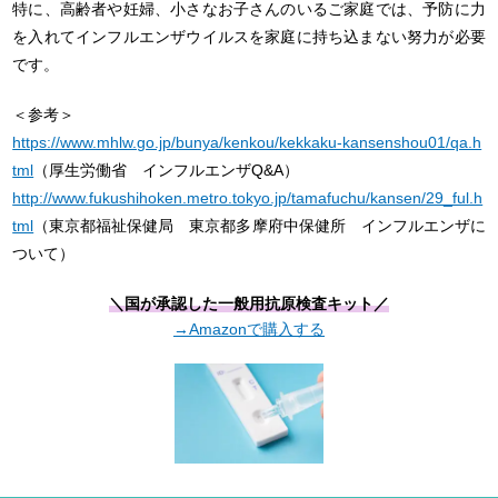
特に、高齢者や妊婦、小さなお子さんのいるご家庭では、予防に力
を入れてインフルエンザウイルスを家庭に持ち込まない努力が必要
です。
＜参考＞
https://www.mhlw.go.jp/bunya/kenkou/kekkaku-kansenshou01/qa.h
tml
（厚生労働省 インフルエンザQ&A）
http://www.fukushihoken.metro.tokyo.jp/tamafuchu/kansen/29_ful.h
tml
（東京都福祉保健局 東京都多摩府中保健所 インフルエンザに
ついて）
＼国が承認した一般用抗原検査キット／
→Amazonで購入する