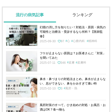
流行の病気記事
ランキング
幻聴の消し方を知りたい！対処法・原因・病気の
可能性と治療法・受診するなら何科？【医師監
修】
心
心療内科
精神科
2025-09-30
97
フケが止まらない原因は？お医者さんに「対策」
を聞いてみた
皮膚
皮膚科
2025-07-11
346
鼻水・鼻づまりの対処法まとめ。鼻水が止まらな
い、息ができない、鼻をかみすぎて痛い時
風邪・熱
2025-02-10
3
風邪対策のすべて。ひき始めの対処・お風呂・お
酒はOK？食べ物も