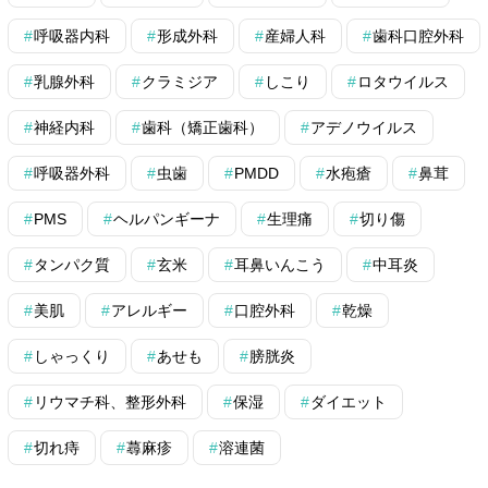
呼吸器内科
形成外科
産婦人科
歯科口腔外科
乳腺外科
クラミジア
しこり
ロタウイルス
神経内科
歯科（矯正歯科）
アデノウイルス
呼吸器外科
虫歯
PMDD
水疱瘡
鼻茸
PMS
ヘルパンギーナ
生理痛
切り傷
タンパク質
玄米
耳鼻いんこう
中耳炎
美肌
アレルギー
口腔外科
乾燥
しゃっくり
あせも
膀胱炎
リウマチ科、整形外科
保湿
ダイエット
切れ痔
蕁麻疹
溶連菌