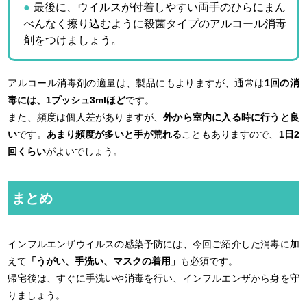
最後に、ウイルスが付着しやすい両手のひらにまん
べんなく擦り込むように殺菌タイプのアルコール消毒
剤をつけましょう。
アルコール消毒剤の適量は、製品にもよりますが、通常は
1回の消
毒には、1プッシュ3mlほど
です。
また、頻度は個人差がありますが、
外から室内に入る時に行うと良
い
です。
あまり頻度が多いと手が荒れる
こともありますので、
1日2
回くらい
がよいでしょう。
まとめ
インフルエンザウイルスの感染予防には、今回ご紹介した消毒に加
えて
「うがい、手洗い、マスクの着用」
も必須です。
帰宅後は、すぐに手洗いや消毒を行い、インフルエンザから身を守
りましょう。