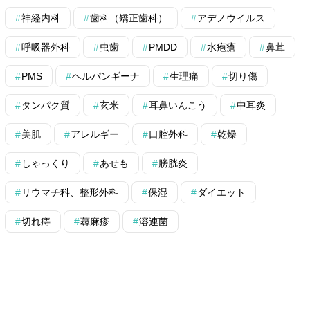
神経内科
歯科（矯正歯科）
アデノウイルス
呼吸器外科
虫歯
PMDD
水疱瘡
鼻茸
PMS
ヘルパンギーナ
生理痛
切り傷
タンパク質
玄米
耳鼻いんこう
中耳炎
美肌
アレルギー
口腔外科
乾燥
しゃっくり
あせも
膀胱炎
リウマチ科、整形外科
保湿
ダイエット
切れ痔
蕁麻疹
溶連菌