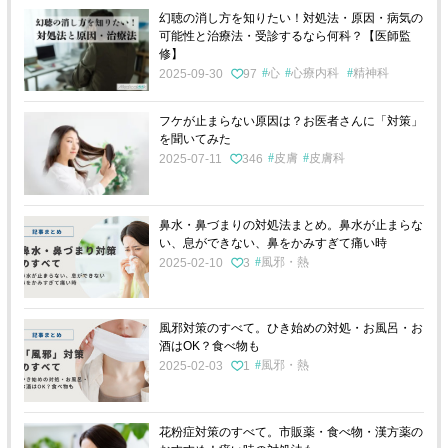
幻聴の消し方を知りたい！対処法・原因・病気の
可能性と治療法・受診するなら何科？【医師監
修】
心
心療内科
精神科
2025-09-30
97
フケが止まらない原因は？お医者さんに「対策」
を聞いてみた
皮膚
皮膚科
2025-07-11
346
鼻水・鼻づまりの対処法まとめ。鼻水が止まらな
い、息ができない、鼻をかみすぎて痛い時
風邪・熱
2025-02-10
3
風邪対策のすべて。ひき始めの対処・お風呂・お
酒はOK？食べ物も
風邪・熱
2025-02-03
1
花粉症対策のすべて。市販薬・食べ物・漢方薬の