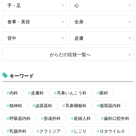
手・足
心
食事・美容
全身
背中
皮膚
からだの症状一覧へ
キーワード
内科
皮膚科
耳鼻いんこう科
眼科
精神科
泌尿器科
耳鼻咽喉科
循環器内科
呼吸器内科
形成外科
産婦人科
歯科口腔外科
乳腺外科
クラミジア
しこり
ロタウイルス