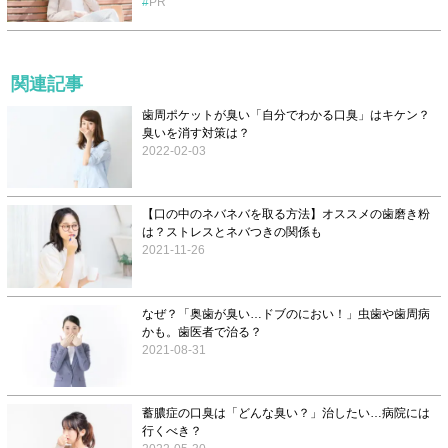
PR
関連記事
歯周ポケットが臭い「自分でわかる口臭」はキケン？
臭いを消す対策は？
2022-02-03
【口の中のネバネバを取る方法】オススメの歯磨き粉
は？ストレスとネバつきの関係も
2021-11-26
なぜ？「奥歯が臭い…ドブのにおい！」虫歯や歯周病
かも。歯医者で治る？
2021-08-31
蓄膿症の口臭は「どんな臭い？」治したい…病院には
行くべき？