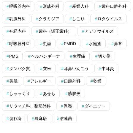
呼吸器内科
形成外科
産婦人科
歯科口腔外科
乳腺外科
クラミジア
しこり
ロタウイルス
神経内科
歯科（矯正歯科）
アデノウイルス
呼吸器外科
虫歯
PMDD
水疱瘡
鼻茸
PMS
ヘルパンギーナ
生理痛
切り傷
タンパク質
玄米
耳鼻いんこう
中耳炎
美肌
アレルギー
口腔外科
乾燥
しゃっくり
あせも
膀胱炎
リウマチ科、整形外科
保湿
ダイエット
切れ痔
蕁麻疹
溶連菌