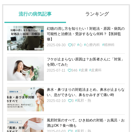
流行の病気記事
ランキング
幻聴の消し方を知りたい！対処法・原因・病気の
可能性と治療法・受診するなら何科？【医師監
修】
心
心療内科
精神科
2025-09-30
97
フケが止まらない原因は？お医者さんに「対策」
を聞いてみた
皮膚
皮膚科
2025-07-11
346
鼻水・鼻づまりの対処法まとめ。鼻水が止まらな
い、息ができない、鼻をかみすぎて痛い時
風邪・熱
2025-02-10
3
風邪対策のすべて。ひき始めの対処・お風呂・お
酒はOK？食べ物も
風邪・熱
2025-02-03
1