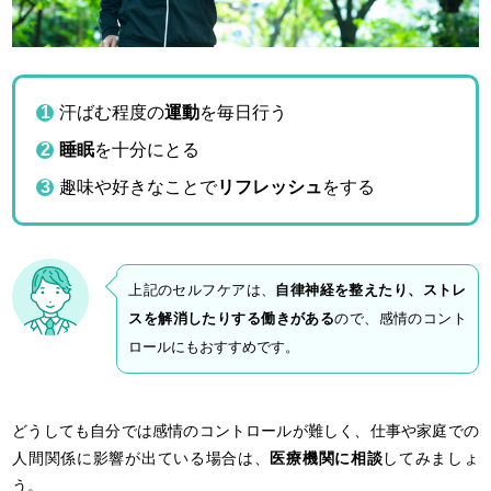
汗ばむ程度の
運動
を毎日行う
睡眠
を十分にとる
趣味や好きなことで
リフレッシュ
をする
上記のセルフケアは、
自律神経を整えたり、ストレ
スを解消したりする働きがある
ので、感情のコント
ロールにもおすすめです。
どうしても自分では感情のコントロールが難しく、仕事や家庭での
人間関係に影響が出ている場合は、
医療機関に相談
してみましょ
う。