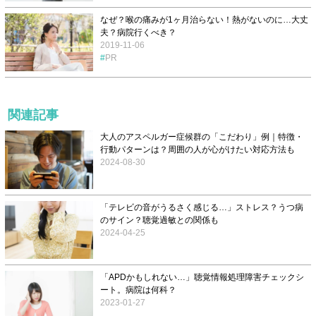
なぜ？喉の痛みが1ヶ月治らない！熱がないのに…大丈
夫？病院行くべき？
2019-11-06
PR
関連記事
大人のアスペルガー症候群の「こだわり」例｜特徴・
行動パターンは？周囲の人が心がけたい対応方法も
2024-08-30
「テレビの音がうるさく感じる…」ストレス？うつ病
のサイン？聴覚過敏との関係も
2024-04-25
「APDかもしれない…」聴覚情報処理障害チェックシ
ート。病院は何科？
2023-01-27