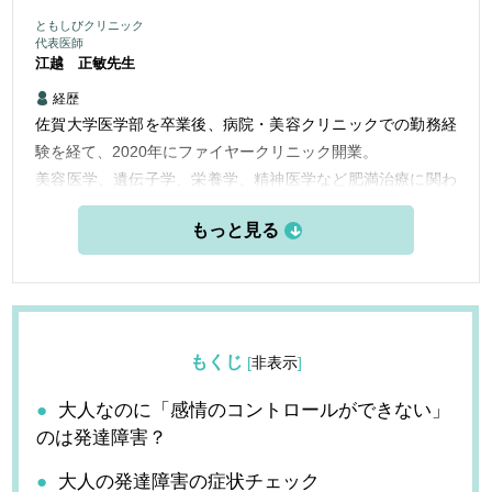
ともしびクリニック
代表医師
江越 正敏
先生
経歴
佐賀大学医学部を卒業後、病院・美容クリニックでの勤務経
験を経て、2020年にファイヤークリニック開業。
美容医学、遺伝子学、栄養学、精神医学など肥満治療に関わ
る多方面から痩身医学研究と実践をする。
精神科医としても臨床に当たっており、西洋医学から東洋医
学に渡って世界中から集積した独自の短期集中型医療ダイエ
ットを開発。
もくじ
[
非表示
]
大人なのに「感情のコントロールができない」
のは発達障害？
大人の発達障害の症状チェック