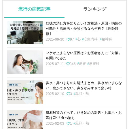
流行の病気記事
ランキング
幻聴の消し方を知りたい！対処法・原因・病気の
可能性と治療法・受診するなら何科？【医師監
修】
心
心療内科
精神科
2025-09-30
97
フケが止まらない原因は？お医者さんに「対策」
を聞いてみた
皮膚
皮膚科
2025-07-11
346
鼻水・鼻づまりの対処法まとめ。鼻水が止まらな
い、息ができない、鼻をかみすぎて痛い時
風邪・熱
2025-02-10
3
風邪対策のすべて。ひき始めの対処・お風呂・お
酒はOK？食べ物も
風邪・熱
2025-02-03
1