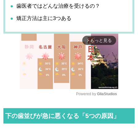
歯医者ではどんな治療を受けるの？
矯正方法は主に3つある
もっと見る
arrow_forward_ios
Powered by 
GliaStudios
M
u
下の歯並びが急に悪くなる「5つの原因」
t
e