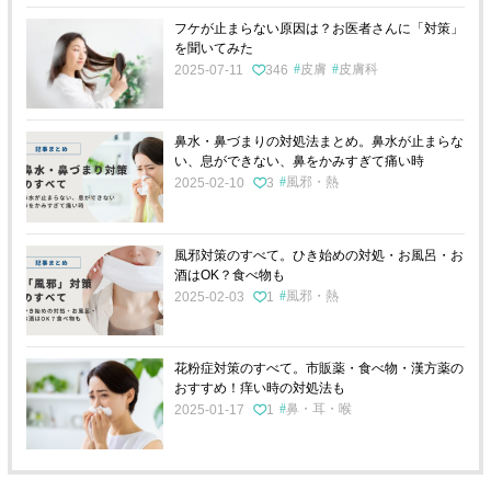
フケが止まらない原因は？お医者さんに「対策」
を聞いてみた
皮膚
皮膚科
2025-07-11
346
鼻水・鼻づまりの対処法まとめ。鼻水が止まらな
い、息ができない、鼻をかみすぎて痛い時
風邪・熱
2025-02-10
3
風邪対策のすべて。ひき始めの対処・お風呂・お
酒はOK？食べ物も
風邪・熱
2025-02-03
1
花粉症対策のすべて。市販薬・食べ物・漢方薬の
おすすめ！痒い時の対処法も
鼻・耳・喉
2025-01-17
1