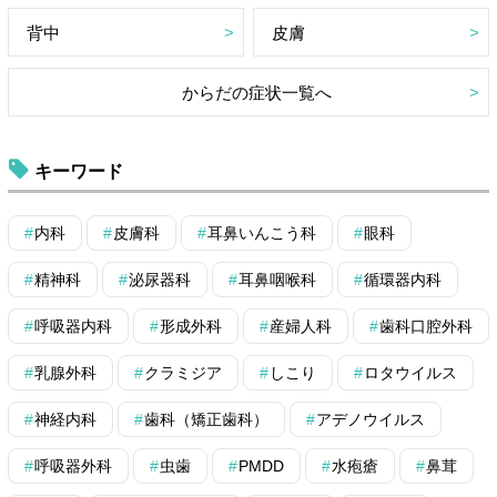
背中
皮膚
からだの症状一覧へ
キーワード
内科
皮膚科
耳鼻いんこう科
眼科
精神科
泌尿器科
耳鼻咽喉科
循環器内科
呼吸器内科
形成外科
産婦人科
歯科口腔外科
乳腺外科
クラミジア
しこり
ロタウイルス
神経内科
歯科（矯正歯科）
アデノウイルス
呼吸器外科
虫歯
PMDD
水疱瘡
鼻茸