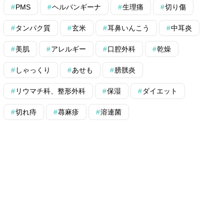
PMS
ヘルパンギーナ
生理痛
切り傷
タンパク質
玄米
耳鼻いんこう
中耳炎
美肌
アレルギー
口腔外科
乾燥
しゃっくり
あせも
膀胱炎
リウマチ科、整形外科
保湿
ダイエット
切れ痔
蕁麻疹
溶連菌