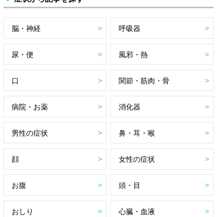
脳・神経
呼吸器
尿・便
風邪・熱
口
関節・筋肉・骨
病院・お薬
消化器
男性の症状
鼻・耳・喉
顔
女性の症状
お腹
頭・目
おしり
心臓・血液