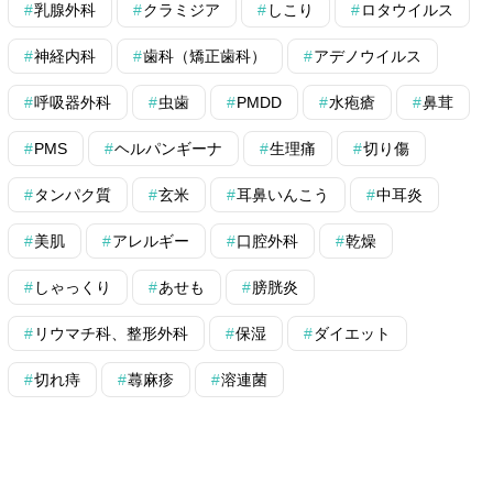
乳腺外科
クラミジア
しこり
ロタウイルス
神経内科
歯科（矯正歯科）
アデノウイルス
呼吸器外科
虫歯
PMDD
水疱瘡
鼻茸
PMS
ヘルパンギーナ
生理痛
切り傷
タンパク質
玄米
耳鼻いんこう
中耳炎
美肌
アレルギー
口腔外科
乾燥
しゃっくり
あせも
膀胱炎
リウマチ科、整形外科
保湿
ダイエット
切れ痔
蕁麻疹
溶連菌