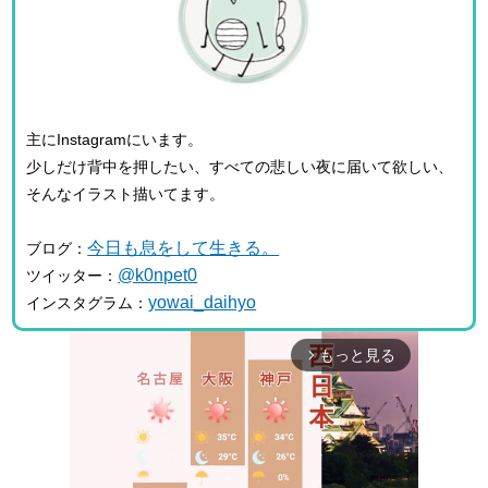
主にInstagramにいます。
少しだけ背中を押したい、すべての悲しい夜に届いて欲しい、
そんなイラスト描いてます。
今日も息をして生きる。
ブログ：
@k0npet0
ツイッター：
yowai_daihyo
インスタグラム：
もっと見る
arrow_forward_ios