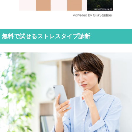
Powered by 
GliaStudios
M
u
無料で試せるストレスタイプ診断
t
e