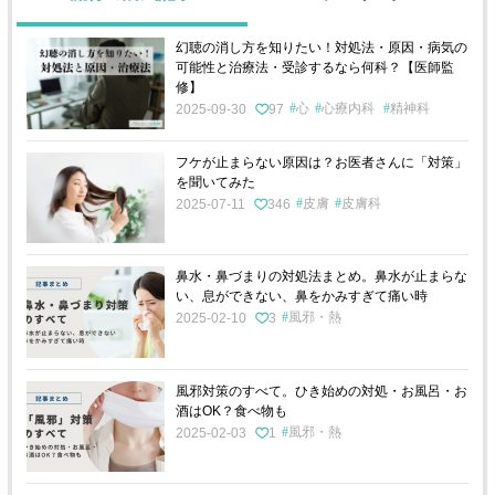
幻聴の消し方を知りたい！対処法・原因・病気の
可能性と治療法・受診するなら何科？【医師監
修】
心
心療内科
精神科
2025-09-30
97
フケが止まらない原因は？お医者さんに「対策」
を聞いてみた
皮膚
皮膚科
2025-07-11
346
鼻水・鼻づまりの対処法まとめ。鼻水が止まらな
い、息ができない、鼻をかみすぎて痛い時
風邪・熱
2025-02-10
3
風邪対策のすべて。ひき始めの対処・お風呂・お
酒はOK？食べ物も
風邪・熱
2025-02-03
1