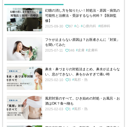
幻聴の消し方を知りたい！対処法・原因・病気の
可能性と治療法・受診するなら何科？【医師監
修】
心
心療内科
精神科
2025-09-30
97
フケが止まらない原因は？お医者さんに「対策」
を聞いてみた
皮膚
皮膚科
2025-07-11
346
鼻水・鼻づまりの対処法まとめ。鼻水が止まらな
い、息ができない、鼻をかみすぎて痛い時
風邪・熱
2025-02-10
3
風邪対策のすべて。ひき始めの対処・お風呂・お
酒はOK？食べ物も
風邪・熱
2025-02-03
1