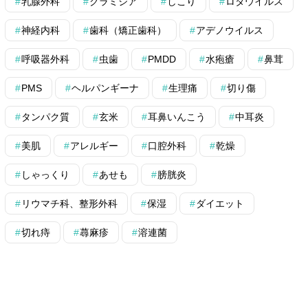
乳腺外科
クラミジア
しこり
ロタウイルス
神経内科
歯科（矯正歯科）
アデノウイルス
呼吸器外科
虫歯
PMDD
水疱瘡
鼻茸
PMS
ヘルパンギーナ
生理痛
切り傷
タンパク質
玄米
耳鼻いんこう
中耳炎
美肌
アレルギー
口腔外科
乾燥
しゃっくり
あせも
膀胱炎
リウマチ科、整形外科
保湿
ダイエット
切れ痔
蕁麻疹
溶連菌