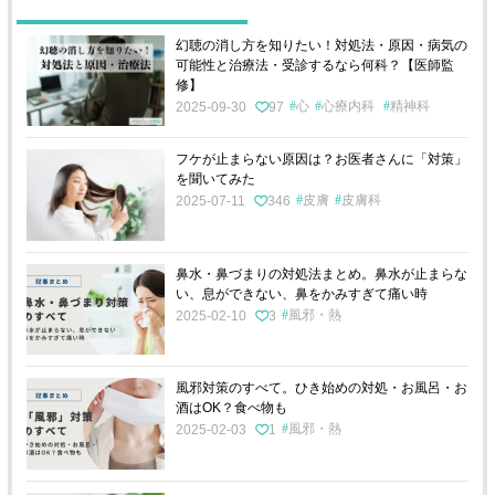
幻聴の消し方を知りたい！対処法・原因・病気の
可能性と治療法・受診するなら何科？【医師監
修】
心
心療内科
精神科
2025-09-30
97
フケが止まらない原因は？お医者さんに「対策」
を聞いてみた
皮膚
皮膚科
2025-07-11
346
鼻水・鼻づまりの対処法まとめ。鼻水が止まらな
い、息ができない、鼻をかみすぎて痛い時
風邪・熱
2025-02-10
3
風邪対策のすべて。ひき始めの対処・お風呂・お
酒はOK？食べ物も
風邪・熱
2025-02-03
1