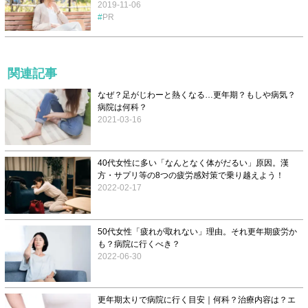
2019-11-06
PR
関連記事
なぜ？足がじわーと熱くなる…更年期？もしや病気？
病院は何科？
2021-03-16
40代女性に多い「なんとなく体がだるい」原因。漢
方・サプリ等の8つの疲労感対策で乗り越えよう！
2022-02-17
50代女性「疲れが取れない」理由。それ更年期疲労か
も？病院に行くべき？
2022-06-30
更年期太りで病院に行く目安｜何科？治療内容は？エ