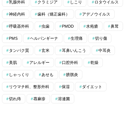
乳腺外科
クラミジア
しこり
ロタウイルス
神経内科
歯科（矯正歯科）
アデノウイルス
呼吸器外科
虫歯
PMDD
水疱瘡
鼻茸
PMS
ヘルパンギーナ
生理痛
切り傷
タンパク質
玄米
耳鼻いんこう
中耳炎
美肌
アレルギー
口腔外科
乾燥
しゃっくり
あせも
膀胱炎
リウマチ科、整形外科
保湿
ダイエット
切れ痔
蕁麻疹
溶連菌