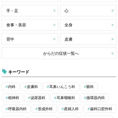
手・足
心
食事・美容
全身
背中
皮膚
からだの症状一覧へ
キーワード
内科
皮膚科
耳鼻いんこう科
眼科
精神科
泌尿器科
耳鼻咽喉科
循環器内科
呼吸器内科
形成外科
産婦人科
歯科口腔外科