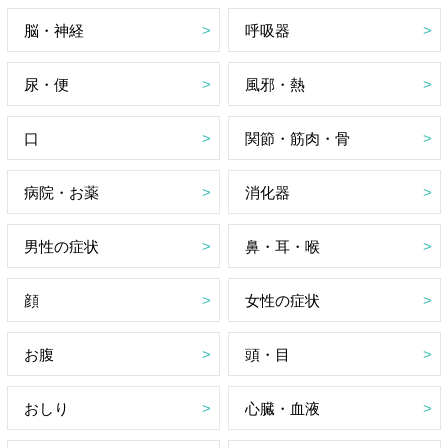
脳・神経
呼吸器
尿・便
風邪・熱
口
関節・筋肉・骨
病院・お薬
消化器
男性の症状
鼻・耳・喉
顔
女性の症状
お腹
頭・目
おしり
心臓・血液