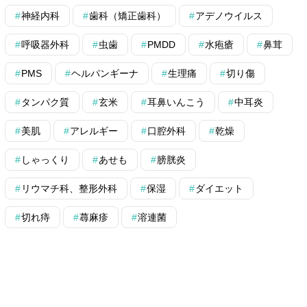
神経内科
歯科（矯正歯科）
アデノウイルス
呼吸器外科
虫歯
PMDD
水疱瘡
鼻茸
PMS
ヘルパンギーナ
生理痛
切り傷
タンパク質
玄米
耳鼻いんこう
中耳炎
美肌
アレルギー
口腔外科
乾燥
しゃっくり
あせも
膀胱炎
リウマチ科、整形外科
保湿
ダイエット
切れ痔
蕁麻疹
溶連菌