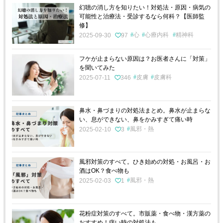
幻聴の消し方を知りたい！対処法・原因・病気の
可能性と治療法・受診するなら何科？【医師監
修】
心
心療内科
精神科
2025-09-30
97
フケが止まらない原因は？お医者さんに「対策」
を聞いてみた
皮膚
皮膚科
2025-07-11
346
鼻水・鼻づまりの対処法まとめ。鼻水が止まらな
い、息ができない、鼻をかみすぎて痛い時
風邪・熱
2025-02-10
3
風邪対策のすべて。ひき始めの対処・お風呂・お
酒はOK？食べ物も
風邪・熱
2025-02-03
1
花粉症対策のすべて。市販薬・食べ物・漢方薬の
おすすめ！痒い時の対処法も