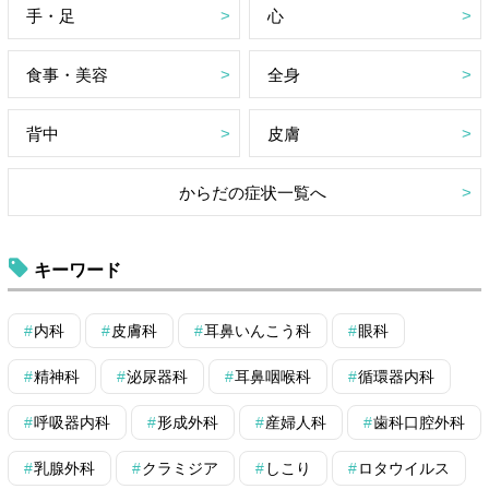
手・足
心
食事・美容
全身
背中
皮膚
からだの症状一覧へ
キーワード
内科
皮膚科
耳鼻いんこう科
眼科
精神科
泌尿器科
耳鼻咽喉科
循環器内科
呼吸器内科
形成外科
産婦人科
歯科口腔外科
乳腺外科
クラミジア
しこり
ロタウイルス