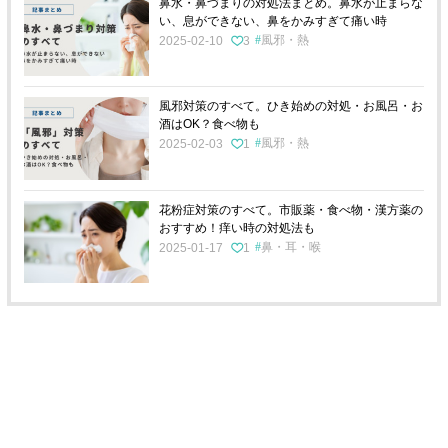
鼻水・鼻づまりの対処法まとめ。鼻水が止まらな
い、息ができない、鼻をかみすぎて痛い時
風邪・熱
2025-02-10
3
風邪対策のすべて。ひき始めの対処・お風呂・お
酒はOK？食べ物も
風邪・熱
2025-02-03
1
花粉症対策のすべて。市販薬・食べ物・漢方薬の
おすすめ！痒い時の対処法も
鼻・耳・喉
2025-01-17
1