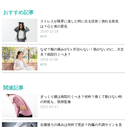
おすすめ記事
ストレスが限界に達した時に出る症状｜倒れる前兆
は？心と体の変化
2020-12-28
PR
なぜ？喉の痛みが1ヶ月治らない！熱がないのに…大丈
夫？病院行くべき？
2019-11-06
PR
関連記事
ぎっくり腰は病院行くべき？何科？痛くて動けない時
の対処も。医師監修
2021-03-17
右腰後ろの痛みは何科で受診？内臓の不調サインを見