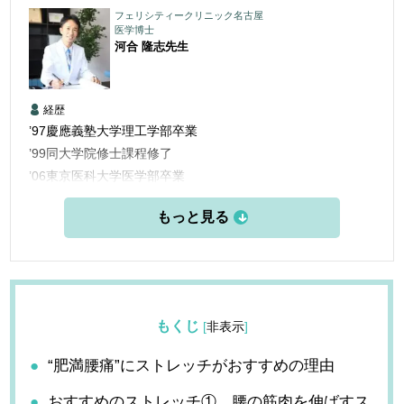
フェリシティークリニック名古屋
医学博士
河合 隆志
先生
経歴
’97慶應義塾大学理工学部卒業
’99同大学院修士課程修了
’06東京医科大学医学部卒業
’06三楽病院臨床研修医
’08三楽病院整形外科他勤務
’12東京医科歯科大学大学院博士課程修了
’13愛知医科大学学際的痛みセンター勤務
’15米国ペインマネジメント＆アンチエイジングセンター他研
修
もくじ
[
非表示
]
’16フェリシティークリニック名古屋 開設
“肥満腰痛”にストレッチがおすすめの理由
おすすめのストレッチ① 腰の筋肉を伸ばすス