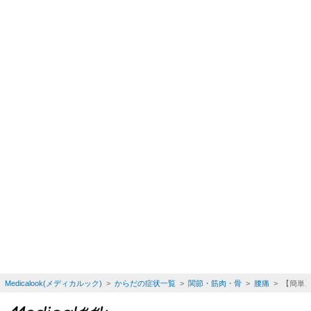
Medicalook(メディカルック)
>
からだの症状一覧
>
関節・筋肉・骨
>
腰痛
> 【簡単