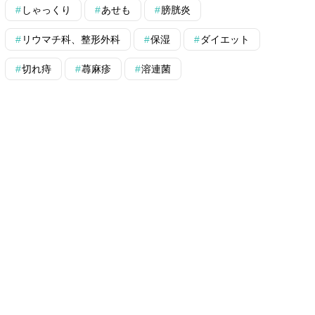
しゃっくり
あせも
膀胱炎
リウマチ科、整形外科
保湿
ダイエット
切れ痔
蕁麻疹
溶連菌