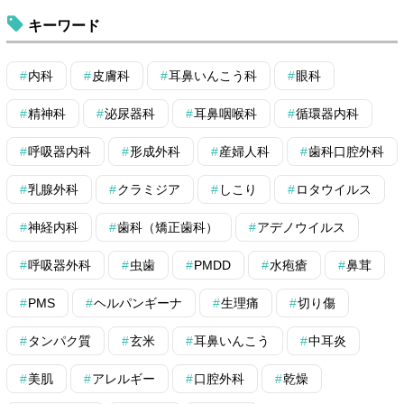
キーワード
内科
皮膚科
耳鼻いんこう科
眼科
精神科
泌尿器科
耳鼻咽喉科
循環器内科
呼吸器内科
形成外科
産婦人科
歯科口腔外科
乳腺外科
クラミジア
しこり
ロタウイルス
神経内科
歯科（矯正歯科）
アデノウイルス
呼吸器外科
虫歯
PMDD
水疱瘡
鼻茸
PMS
ヘルパンギーナ
生理痛
切り傷
タンパク質
玄米
耳鼻いんこう
中耳炎
美肌
アレルギー
口腔外科
乾燥