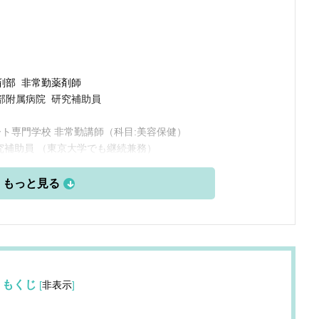
薬剤部 非常勤薬剤師
医学部附属病院 研究補助員
ート専門学校 非常勤講師（科目:美容保健）
研究補助員 （東京大学でも継続兼務）
もくじ
[
非表示
]