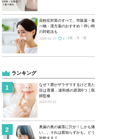
花粉症対策のすべて。市販薬・食
べ物・漢方薬のおすすめ！痒い時
の対処法も
鼻・耳・喉
2025-01-17
1
ランキング
なぜ？唇がザラザラするけど見た
目は普通…違和感の原因6つ｜医
師監修
2024-03-21
奥歯の奥の歯茎に穴が！しかも痛
い…。それは親知らずかも。どう
対処する？