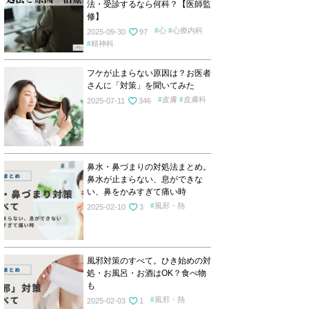
法・受診するなら何科？【医師監
修】
心
心療内科
2025-09-30
97
精神科
フケが止まらない原因は？お医者
さんに「対策」を聞いてみた
皮膚
皮膚科
2025-07-11
346
鼻水・鼻づまりの対処法まとめ。
鼻水が止まらない、息ができな
い、鼻をかみすぎて痛い時
風邪・熱
2025-02-10
3
風邪対策のすべて。ひき始めの対
処・お風呂・お酒はOK？食べ物
も
風邪・熱
2025-02-03
1