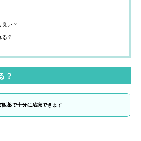
も良い？
れる？
る？
市販薬で十分に治療できます
。