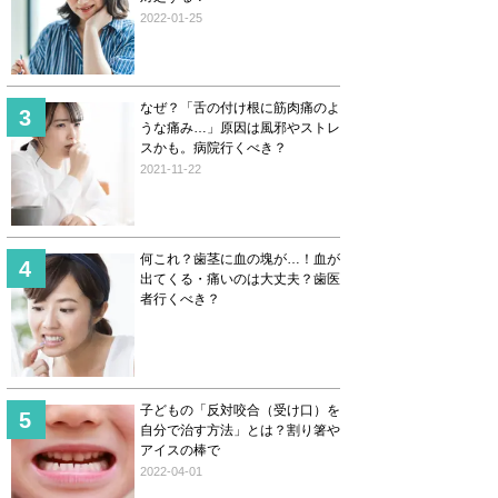
2022-01-25
なぜ？「舌の付け根に筋肉痛のよ
うな痛み…」原因は風邪やストレ
スかも。病院行くべき？
2021-11-22
何これ？歯茎に血の塊が…！血が
出てくる・痛いのは大丈夫？歯医
者行くべき？
子どもの「反対咬合（受け口）を
自分で治す方法」とは？割り箸や
アイスの棒で
2022-04-01