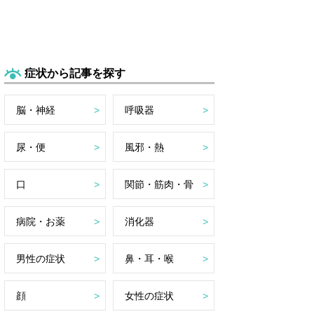
症状から記事を探す
脳・神経
呼吸器
尿・便
風邪・熱
口
関節・筋肉・骨
病院・お薬
消化器
男性の症状
鼻・耳・喉
顔
女性の症状