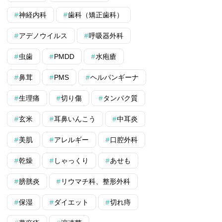
神経内科
歯科（矯正歯科）
アデノウイルス
呼吸器外科
虫歯
PMDD
水疱瘡
鼻茸
PMS
ヘルパンギーナ
生理痛
切り傷
タンパク質
玄米
耳鼻いんこう
中耳炎
美肌
アレルギー
口腔外科
乾燥
しゃっくり
あせも
膀胱炎
リウマチ科、整形外科
保湿
ダイエット
切れ痔