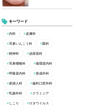
キーワード
内科
皮膚科
耳鼻いんこう科
眼科
精神科
泌尿器科
耳鼻咽喉科
循環器内科
呼吸器内科
形成外科
産婦人科
歯科口腔外科
乳腺外科
クラミジア
しこり
ロタウイルス