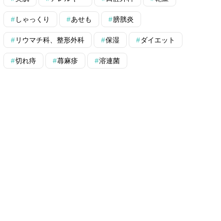
しゃっくり
あせも
膀胱炎
リウマチ科、整形外科
保湿
ダイエット
切れ痔
蕁麻疹
溶連菌