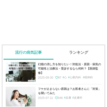
流行の病気記事
ランキング
幻聴の消し方を知りたい！対処法・原因・病気の
可能性と治療法・受診するなら何科？【医師監
修】
心
心療内科
精神科
2025-09-30
97
フケが止まらない原因は？お医者さんに「対策」
を聞いてみた
皮膚
皮膚科
2025-07-11
346