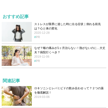
おすすめ記事
ストレスが限界に達した時に出る症状｜倒れる前兆
は？心と体の変化
2020-12-28
PR
なぜ？喉の痛みが1ヶ月治らない！熱がないのに…大丈
夫？病院行くべき？
2019-11-06
PR
関連記事
ロキソニンとレバミピドの飲み合わせって？２つの薬
を徹底解説！
2019-03-06