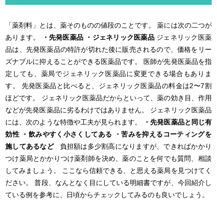
「薬剤料」とは、薬そのものの値段のことです。 薬には次の二つが
あります。
・先発医薬品
・ジェネリック医薬品
ジェネリック医薬
品は、先発医薬品の特許が切れた後に販売されるので、価格をリー
ズナブルに抑えることができる医薬品です。 医師が先発医薬品を指
定しても、薬局でジェネリック医薬品に変更できる場合もありま
す。 先発医薬品と比べると、ジェネリック医薬品の料金は2〜7割
ほどです。 ジェネリック医薬品だからといって、薬の効き目、作用
などが先発医薬品に劣るわけではありません。 ジェネリック医薬品
には、次のような特徴や工夫が見られます。
・先発医薬品と同じ有
効性
・飲みやすく小さくしてある
・苦みを抑えるコーティングを
施してあるなど
負担額は多少割高になりますが、できればかかり
つけ薬局とかかりつけ薬剤師を決め、薬のことを何でも質問、相談
してみましょう。 ここなら信頼できる、と思える薬局を見つけてく
ださい。 普段、なんとなく目にしている明細書ですが、今回紹介し
ている例を参考に、日頃からチェックしてみるのも良いでしょう。