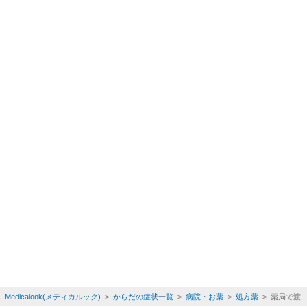
Medicalook(メディカルック)
>
からだの症状一覧
>
病院・お薬
>
処方薬
> 薬局で渡