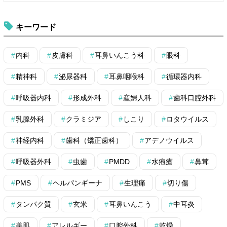
キーワード
内科
皮膚科
耳鼻いんこう科
眼科
精神科
泌尿器科
耳鼻咽喉科
循環器内科
呼吸器内科
形成外科
産婦人科
歯科口腔外科
乳腺外科
クラミジア
しこり
ロタウイルス
神経内科
歯科（矯正歯科）
アデノウイルス
呼吸器外科
虫歯
PMDD
水疱瘡
鼻茸
PMS
ヘルパンギーナ
生理痛
切り傷
タンパク質
玄米
耳鼻いんこう
中耳炎
美肌
アレルギー
口腔外科
乾燥