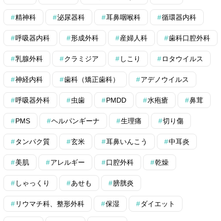
精神科
泌尿器科
耳鼻咽喉科
循環器内科
呼吸器内科
形成外科
産婦人科
歯科口腔外科
乳腺外科
クラミジア
しこり
ロタウイルス
神経内科
歯科（矯正歯科）
アデノウイルス
呼吸器外科
虫歯
PMDD
水疱瘡
鼻茸
PMS
ヘルパンギーナ
生理痛
切り傷
タンパク質
玄米
耳鼻いんこう
中耳炎
美肌
アレルギー
口腔外科
乾燥
しゃっくり
あせも
膀胱炎
リウマチ科、整形外科
保湿
ダイエット