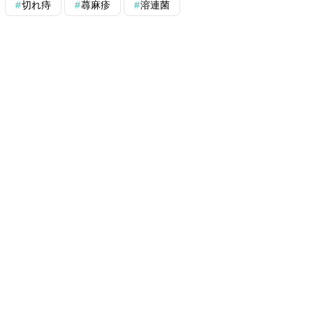
切れ痔
蕁麻疹
溶連菌