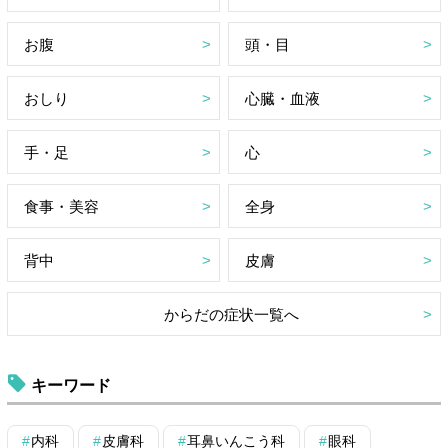
お腹
頭・目
おしり
心臓・血液
手・足
心
食事・美容
全身
背中
皮膚
からだの症状一覧へ
キーワード
内科
皮膚科
耳鼻いんこう科
眼科