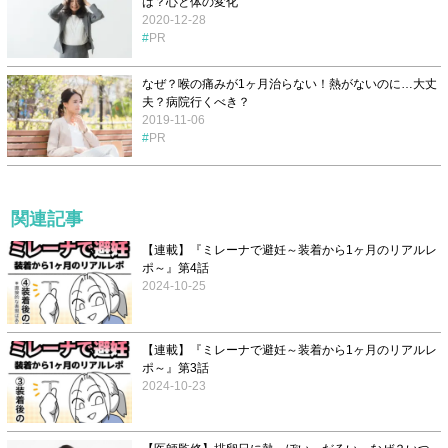
は？心と体の変化
2020-12-28
PR
なぜ？喉の痛みが1ヶ月治らない！熱がないのに…大丈
夫？病院行くべき？
2019-11-06
PR
関連記事
【連載】『ミレーナで避妊～装着から1ヶ月のリアルレ
ポ～』第4話
2024-10-25
【連載】『ミレーナで避妊～装着から1ヶ月のリアルレ
ポ～』第3話
2024-10-23