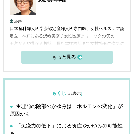
沢岻 美奈子
先生
経歴
日本産科婦人科学会認定産婦人科専門医、女性ヘルスケア認
定医、神戸にある沢岻美奈子女性医療クリニックの院長
子宮がんや乳がん検診、骨粗鬆症検診まで女性特有の病気の
早期発見のための検診を行なってい更年期を中心にホルモン
や漢方治療だけでなく、カウンセリングや栄養療法もとりい
れた診療をしている。
女性のヘルスリテラシー向上のために実際の診察室の中での
患者さんとのやりとりなどをインスタグラムで毎週配信中。
もくじ
[
非表示
]
生理前の陰部のかゆみは「ホルモンの変化」が
原因かも
「免疫力の低下」による炎症やかゆみの可能性
も