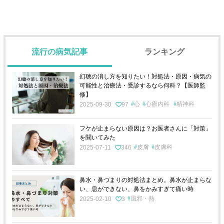
流行の病気記事
ランキング
幻聴の消し方を知りたい！対処法・原因・病気の
可能性と治療法・受診するなら何科？【医師監
修】
心
心療内科
精神科
2025-09-30
97
フケが止まらない原因は？お医者さんに「対策」
を聞いてみた
皮膚
皮膚科
2025-07-11
346
鼻水・鼻づまりの対処法まとめ。鼻水が止まらな
い、息ができない、鼻をかみすぎて痛い時
風邪・熱
2025-02-10
3