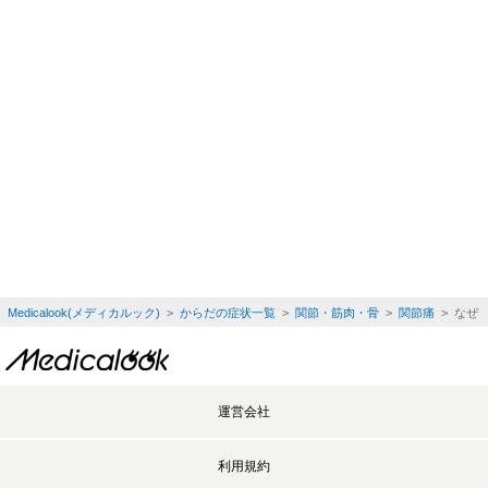
Medicalook(メディカルック)
>
からだの症状一覧
>
関節・筋肉・骨
>
関節痛
> なぜ
運営会社
利用規約