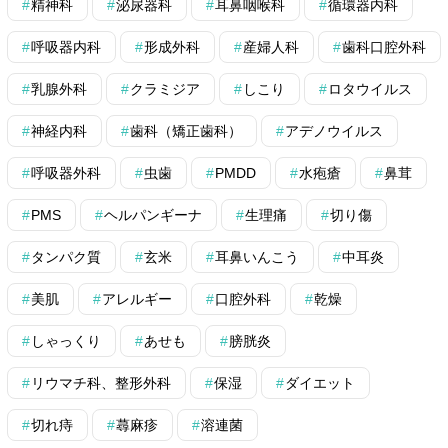
精神科
泌尿器科
耳鼻咽喉科
循環器内科
呼吸器内科
形成外科
産婦人科
歯科口腔外科
乳腺外科
クラミジア
しこり
ロタウイルス
神経内科
歯科（矯正歯科）
アデノウイルス
呼吸器外科
虫歯
PMDD
水疱瘡
鼻茸
PMS
ヘルパンギーナ
生理痛
切り傷
タンパク質
玄米
耳鼻いんこう
中耳炎
美肌
アレルギー
口腔外科
乾燥
しゃっくり
あせも
膀胱炎
リウマチ科、整形外科
保湿
ダイエット
切れ痔
蕁麻疹
溶連菌