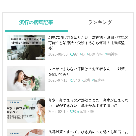
流行の病気記事
ランキング
幻聴の消し方を知りたい！対処法・原因・病気の
可能性と治療法・受診するなら何科？【医師監
修】
心
心療内科
精神科
2025-09-30
97
フケが止まらない原因は？お医者さんに「対策」
を聞いてみた
皮膚
皮膚科
2025-07-11
346
鼻水・鼻づまりの対処法まとめ。鼻水が止まらな
い、息ができない、鼻をかみすぎて痛い時
風邪・熱
2025-02-10
3
風邪対策のすべて。ひき始めの対処・お風呂・お