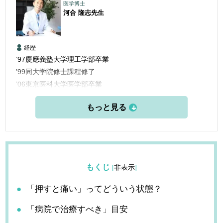
医学博士
河合 隆志
先生
経歴
’97慶應義塾大学理工学部卒業
’99同大学院修士課程修了
’06東京医科大学医学部卒業
’06三楽病院臨床研修医
’08三楽病院整形外科他勤務
’12東京医科歯科大学大学院博士課程修了
’13愛知医科大学学際的痛みセンター勤務
’15米国ペインマネジメント＆アンチエイジングセンター他研
修
もくじ
[
非表示
]
’16フェリシティークリニック名古屋 開設
「押すと痛い」ってどういう状態？
「病院で治療すべき」目安