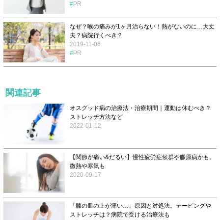
PR
なぜ？喉の痛みが1ヶ月治らない！熱がないのに…大丈
夫？病院行くべき？
2019-11-06
PR
関連記事
オスグッド病の治療法・治療期間｜運動は休むべき？
ストレッチ方法など
2022-01-12
【関節が痛い&だるい】慢性疲労症候群や膠原病かも。
微熱や寒気も
2020-09-17
「膝の皿の上が痛い…」原因と対処法。テーピングや
ストレッチは？病院で受ける治療法も