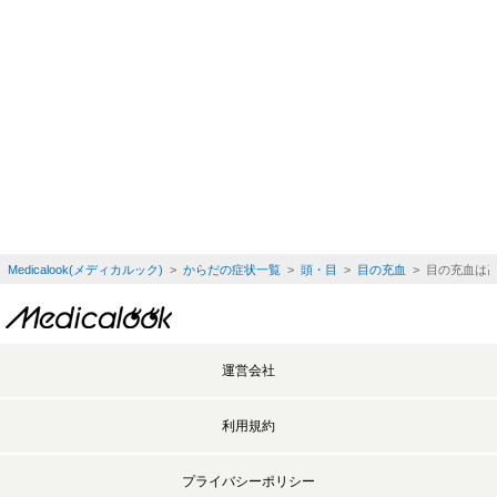
Medicalook(メディカルック)
>
からだの症状一覧
>
頭・目
>
目の充血
> 目の充血は
運営会社
利用規約
プライバシーポリシー