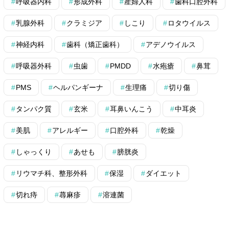
呼吸器内科
形成外科
産婦人科
歯科口腔外科
乳腺外科
クラミジア
しこり
ロタウイルス
神経内科
歯科（矯正歯科）
アデノウイルス
呼吸器外科
虫歯
PMDD
水疱瘡
鼻茸
PMS
ヘルパンギーナ
生理痛
切り傷
タンパク質
玄米
耳鼻いんこう
中耳炎
美肌
アレルギー
口腔外科
乾燥
しゃっくり
あせも
膀胱炎
リウマチ科、整形外科
保湿
ダイエット
切れ痔
蕁麻疹
溶連菌