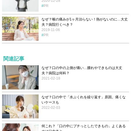
2020-12-28
PR
なぜ？喉の痛みが1ヶ月治らない！熱がないのに…大丈
夫？病院行くべき？
2019-11-06
PR
関連記事
なぜ？口の中の上側が痛い…腫れやできものは大丈
夫？病院は何科？
2021-02-18
なぜ？口の中で「水ぶくれを繰り返す」原因。痛くな
いケースも
2022-02-03
何これ？「口の中にプチっとしたできもの」よくある