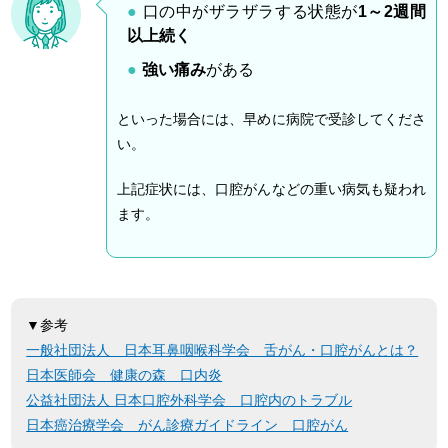
口の中がザラザラする状態が
1～2週間
以上続く
強い痛み
がある
といった場合には、早めに病院で受診してくださ
い。
上記症状には、口腔がんなどの重い病気も疑われ
ます。
▼参考
一般社団法人 日本耳鼻咽喉科学会 舌がん・口腔がんとは？
日本医師会 健康の森 口内炎
公益社団法人 日本口腔外科学会 口腔内のトラブル
日本癌治療学会 がん診療ガイドライン 口腔がん