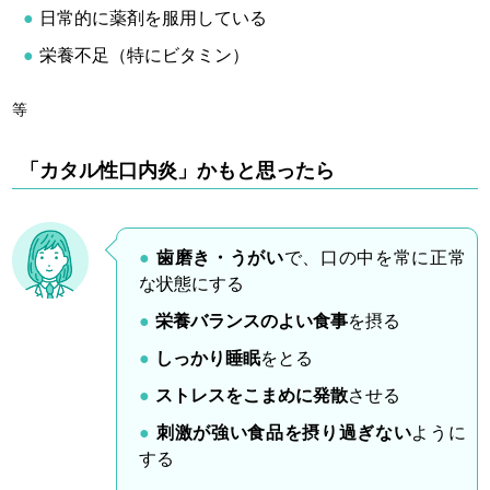
日常的に薬剤を服用している
栄養不足（特にビタミン）
等
「カタル性口内炎」かもと思ったら
歯磨き・うがい
で、口の中を常に正常
な状態にする
栄養バランスのよい食事
を摂る
しっかり睡眠
をとる
ストレスをこまめに発散
させる
刺激が強い食品を摂り過ぎない
ように
する