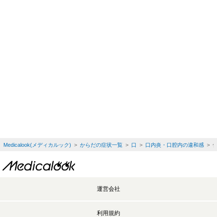
Medicalook(メディカルック)
>
からだの症状一覧
>
口
>
口内炎・口腔内の違和感
> 
運営会社
利用規約