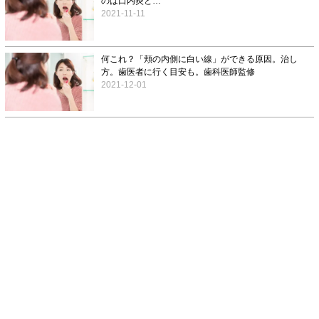
のは口内炎と…
2021-11-11
何これ？「頬の内側に白い線」ができる原因。治し
方。歯医者に行く目安も。歯科医師監修
2021-12-01