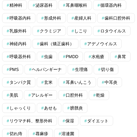
精神科
泌尿器科
耳鼻咽喉科
循環器内科
呼吸器内科
形成外科
産婦人科
歯科口腔外科
乳腺外科
クラミジア
しこり
ロタウイルス
神経内科
歯科（矯正歯科）
アデノウイルス
呼吸器外科
虫歯
PMDD
水疱瘡
鼻茸
PMS
ヘルパンギーナ
生理痛
切り傷
タンパク質
玄米
耳鼻いんこう
中耳炎
美肌
アレルギー
口腔外科
乾燥
しゃっくり
あせも
膀胱炎
リウマチ科、整形外科
保湿
ダイエット
切れ痔
蕁麻疹
溶連菌