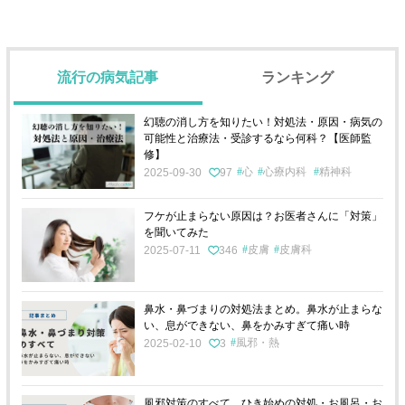
流行の病気記事
ランキング
幻聴の消し方を知りたい！対処法・原因・病気の
可能性と治療法・受診するなら何科？【医師監
修】
心
心療内科
精神科
2025-09-30
97
フケが止まらない原因は？お医者さんに「対策」
を聞いてみた
皮膚
皮膚科
2025-07-11
346
鼻水・鼻づまりの対処法まとめ。鼻水が止まらな
い、息ができない、鼻をかみすぎて痛い時
風邪・熱
2025-02-10
3
風邪対策のすべて。ひき始めの対処・お風呂・お